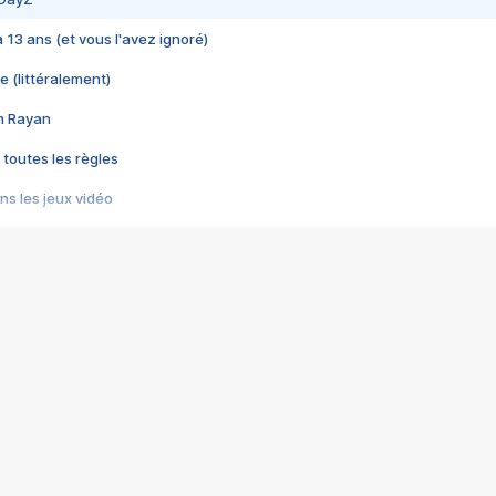
 a 13 ans (et vous l'avez ignoré)
e (littéralement)
im Rayan
 toutes les règles
s les jeux vidéo
us choquant de Rockstar ? - Le scandale BULLY
e plus moche de Steam
du RÊVE tourne au CAUCHEMAR
pendant 8 heures
it… à tort
umiliés par un jeu vidéo
ire - Final Fantasy 8