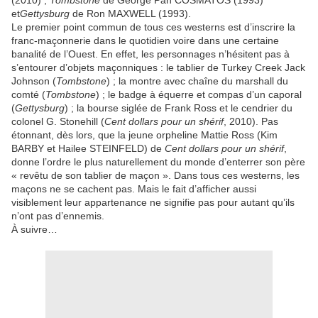
(2010) ;
Tombstone
de George Pan COSMATOS (1993)
et
Gettysburg
de Ron MAXWELL (1993).
Le premier point commun de tous ces westerns est d’inscrire la
franc-maçonnerie dans le quotidien voire dans une certaine
banalité de l’Ouest. En effet, les personnages n’hésitent pas à
s’entourer d’objets maçonniques : le tablier de Turkey Creek Jack
Johnson (
Tombstone
) ; la montre avec chaîne du marshall du
comté (
Tombstone
) ; le badge à équerre et compas d’un caporal
(
Gettysburg
) ; la bourse siglée de Frank Ross et le cendrier du
colonel G. Stonehill (
Cent dollars pour un shérif
, 2010). Pas
étonnant, dès lors, que la jeune orpheline Mattie Ross (Kim
BARBY et Hailee STEINFELD) de
Cent dollars pour un shérif
,
donne l’ordre le plus naturellement du monde d’enterrer son père
« revêtu de son tablier de maçon ». Dans tous ces westerns, les
maçons ne se cachent pas. Mais le fait d’afficher aussi
visiblement leur appartenance ne signifie pas pour autant qu’ils
n’ont pas d’ennemis.
À suivre…