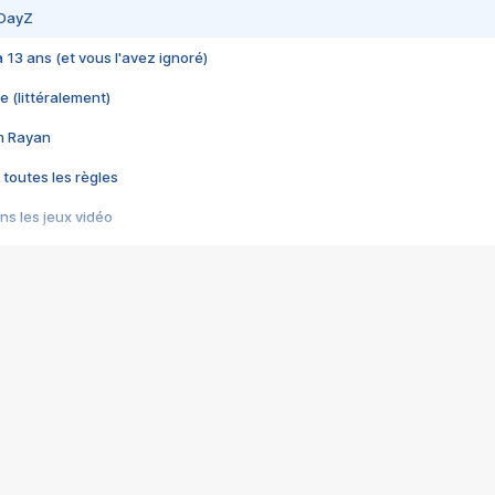
 DayZ
 a 13 ans (et vous l'avez ignoré)
e (littéralement)
im Rayan
 toutes les règles
s les jeux vidéo
us choquant de Rockstar ? - Le scandale BULLY
e plus moche de Steam
du RÊVE tourne au CAUCHEMAR
pendant 8 heures
it… à tort
umiliés par un jeu vidéo