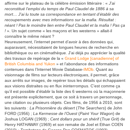
affirme sur le plateau de la célèbre émission littéraire : «
J’ai
reconstitué l’emploi du temps de Paul Claudel de 1886 à sa
mort… J’ai lu toute sa correspondance en tentant d’établir des
recoupements avec mes informations sur la mafia. Résultat :
néant ! Pas le moindre lien entre Paul Claudel et la mafia ! Pas ça
!
». Un sujet comme « les maçons et les westerns » allait-il
connaître le même néant ?
Heureusement, l’internet permet d’avoir à des données qui,
auparavant, nécessitaient de longues heures de recherche en
bibliothèque ou en cinémathèque. J’ai déjà pu apprécier la qualité
des travaux de repérage de la «
Grand Lodge [canadienne] of
British Columbia and Yukon
» et l’abondance des informations
contenues dans l’Internet Movie Database-
IMDb
. Quant au
visionnage de films sur lecteurs électroniques, il permet, grâce
aux arrêts sur images, de repérer tous les détails qui échappaient
aux visions distraites ou en flux ininterrompus. C’est comme ça
qu’il est possible d’établir la liste des 6 westerns où la maçonnerie
est présente explicitement, que ce soit à travers un personnage,
une citation ou plusieurs objets. Ces films, de 1956 à 2010, sont
les suivants :
La Prisonnière du désert
(
The Searchers
) de John
FORD (1956) ;
La Kermesse de l’Ouest
(
Paint Your Wagon
) de
Joshua LOGAN (1969) ;
Cent dollars pour un shérif
(
True Grit
) de
Henry HATHAWAY (1969) et son remake de Joel et Ethan COEN