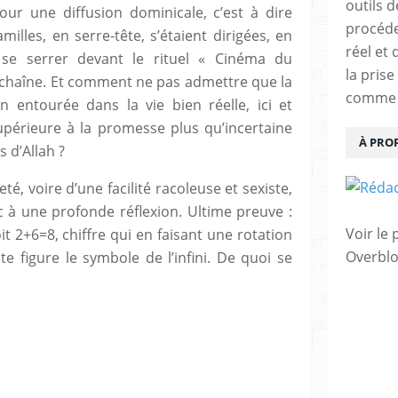
outils 
r une diffusion dominicale, c’est à dire
procéde
amilles, en serre-tête, s’étaient dirigées, en
réel et
de se serrer devant le rituel « Cinéma du
la pris
 chaîne. Et comment ne pas admettre que la
comme u
entourée dans la vie bien réelle, ici et
périeure à la promesse plus qu’incertaine
À PRO
 d’Allah ?
té, voire d’une facilité racoleuse et sexiste,
c à une profonde réflexion. Ultime preuve :
Voir le 
it 2+6=8, chiffre qui en faisant une rotation
Overbl
te figure le symbole de l’infini. De quoi se