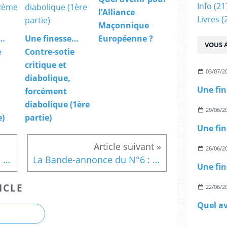
Info
(21
l’Alliance
Livres
(
Maçonnique
e…
Une finesse…
Européenne ?
VOUS A
e
Contre-sotie
critique et
03/07/2
diabolique,
forcément
diabolique (1ère
29/06/2
e)
partie)
26/06/2
La Bande-annonce du N°6 : « Le protocole de 1776 entre les Directoires écossais et le Grand orient de France » par Barbara de la Motte Saint Pierre
La Bande-annonce du N°6 : « La Franc-maçonnerie américaine. Déclin, effondrement ou transition démographique ? » par Ludovic Jeanne
ICLE
22/06/2