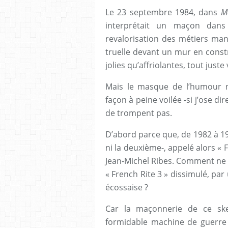
Le 23 septembre 1984, dans
M
interprétait un maçon dan
revalorisation des métiers man
truelle devant un mur en constr
jolies qu’affriolantes, tout just
Mais le masque de l’humour n’
façon à peine voilée -si j’ose d
de trompent pas.
D’abord parce que, de 1982 à 198
ni la deuxième-, appelé alors « F
Jean-Michel Ribes. Comment ne p
« French Rite 3 » dissimulé, par
écossaise ?
Car la maçonnerie de ce ske
formidable machine de guerre c