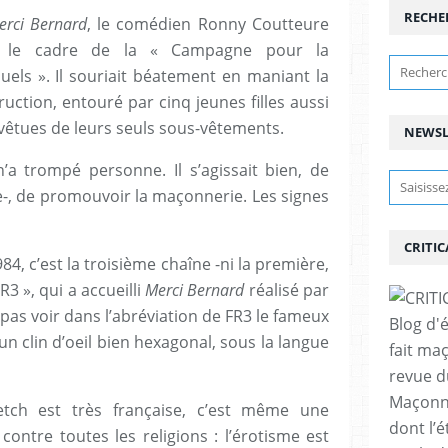
RECHE
erci Bernard
, le comédien Ronny Coutteure
s le cadre de la « Campagne pour la
uels ». Il souriait béatement en maniant la
uction, entouré par cinq jeunes filles aussi
e vêtues de leurs seuls sous-vêtements.
NEWSL
a trompé personne. Il s’agissait bien, de
ire-, de promouvoir la maçonnerie. Les signes
CRITIC
4, c’est la troisième chaîne -ni la première,
R3 », qui a accueilli
Merci Bernard
réalisé par
as voir dans l’abréviation de FR3 le fameux
Blog d'
 un clin d’oeil bien hexagonal, sous la langue
fait ma
revue d
Maçonne
tch est très française, c’est même une
dont l’
ontre toutes les religions : l’érotisme est