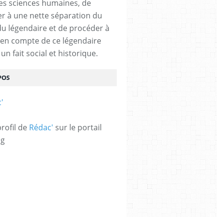
des sciences humaines, de
r à une nette séparation du
 du légendaire et de procéder à
e en compte de ce légendaire
n fait social et historique.
POS
profil de
Rédac'
sur le portail
og