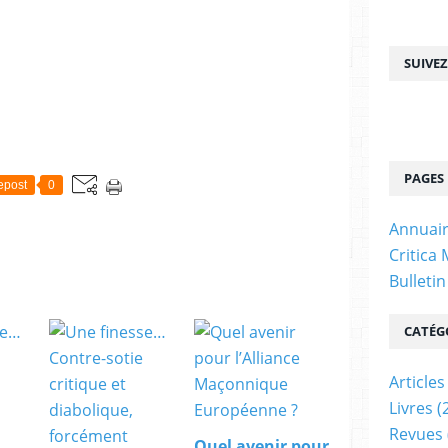
SUIVE
PAGES
epost
0
Annuair
Critica
Bulleti
CATÉG
Articles
Livres
(
Revues
Quel avenir pour