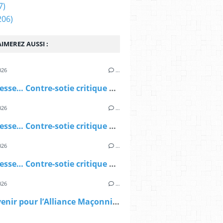
7)
206)
IMEREZ AUSSI :
026
…
Une finesse… Contre-sotie critique et diabolique, forcément diabolique (3ème partie)
026
…
Une finesse… Contre-sotie critique et diabolique, forcément diabolique (2ème partie)
026
…
Une finesse… Contre-sotie critique et diabolique, forcément diabolique (1ère partie)
026
…
Quel avenir pour l’Alliance Maçonnique Européenne ?