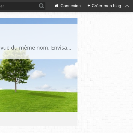
Connexion
+
Créer mon blog
Blog d'étude critique et académique du fait maçonnique, complémentaire de la revue du même nom. Envisage la Franc-Maçonnerie comme un univers culturel dont l’étude nécessite d’employer les outils des sciences humaines, de procéder à une nette séparation du réel et du légendaire et de procéder à la prise en compte de ce légendaire comme un fait social et historique.