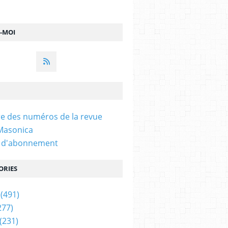
Z-MOI
e des numéros de la revue
 Masonica
n d'abonnement
ORIES
(491)
277)
(231)