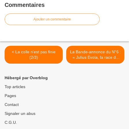
Commentaires
Ajouter un commentaire
< La colle n'est pas finie
La Bande-annonce du N°6 :
(2/3)
« Julius Evola, la race de
l’esprit et le judaïsme » par
Stéphane François >
Hébergé par Overblog
Top articles
Pages
Contact
Signaler un abus
C.G.U.