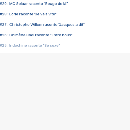
#29 : MC Solaar raconte "Bouge de là"
28 : Lorie raconte "Je vais vite"
#27 : Christophe Willem raconte "Jacques a dit"
#26 : Chimène Badi raconte "Entre nous"
#25 : Indochine raconte "3e sexe"
#24 : Zaho raconte "C'est chelou"
#23 : Patrick Bruel raconte "Au café des délices"
#22 : Kyo raconte "Le chemin"
#21 : Nolwenn Leroy raconte "Cassé"
#20 : Patrick Hernandez raconte "Born to be alive"
#19 : Lorie raconte "Près de moi"
#18 : Michael Jones raconte "A nos actes manqués" (avec Jean-Jacque
#17 : Khaled raconte "Aïcha"