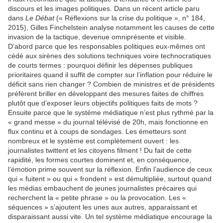
discours et les images politiques. Dans un récent article paru
dans
Le Débat
(« Réflexions sur la crise du politique », n° 184,
2015), Gilles Finchelstein analyse notamment les causes de cette
invasion de la tactique, devenue omniprésente et visible.
D’abord parce que les responsables politiques eux-mêmes ont
cédé aux sirènes des solutions techniques voire technocratiques
de courts termes : pourquoi définir les dépenses publiques
prioritaires quand il suffit de compter sur l’inflation pour réduire le
déficit sans rien changer ? Combien de ministres et de présidents
préfèrent briller en développant des mesures faites de chiffres
plutôt que d’exposer leurs objectifs politiques faits de mots ?
Ensuite parce que le système médiatique n’est plus rythmé par la
« grand messe » du journal télévisé de 20h, mais fonctionne en
flux continu et à coups de sondages. Les émetteurs sont
nombreux et le système est complètement ouvert : les
journalistes twittent et les citoyens filment ! Du fait de cette
rapidité, les formes courtes dominent et, en conséquence,
l’émotion prime souvent sur la réflexion. Enfin l’audience de ceux
qui « fuitent » ou qui « frondent » est démultipliée, surtout quand
les médias embauchent de jeunes journalistes précaires qui
recherchent la « petite phrase » ou la provocation. Les «
séquences » s’ajoutent les unes aux autres, apparaissant et
disparaissant aussi vite. Un tel système médiatique encourage la