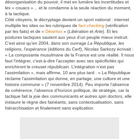
désorganisation du pouvoir, il met en lumière les incertitudes et
les « couacs »… et le condamne à la seule réaction du moment,
à la tactique.
Côté citoyens, le décryptage devient un sport national : internet
multiplie les sites ou les rubriques de
fact checking
(vérification
par les faits) et de «
Désintox
» (
Libération
et
Arte
). Et les
postures tactiques sautent aux yeux d’un peuple mieux instruit.
C’est ainsi qu’en 2004, dans son ouvrage
La République, les
religions, l’espérance
(éditions du Cerf), Nicolas Sarkozy écrivait :
« La composante musulmane de la France est une réalité. Il nous
faut l’intégrer, c’est-à-dire l’accepter avec ses spécificités qui
enrichiront le creuset républicain. L’intégration n’est pas
l’assimilation », mais affirme, 10 ans plus tard : « La République
réclame l’assimilation qui donne, en partage, une culture et une
histoire commune » (7 novembre 2014). Peu importe l’absence
de cohérence, l’absence d’horizon politique, de stratégie, car la
tactique fait la joie des communicants et autres
spin doctors
, elle
instaure le règne des fainéants, sans contextualisation, sans
hiérarchisation et finalement sans explication.