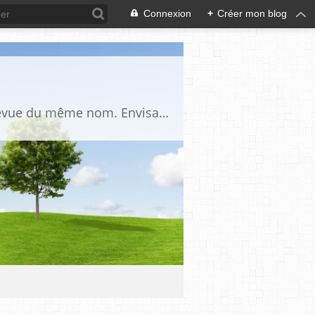
Connexion
+
Créer mon blog
Blog d'étude critique et académique du fait maçonnique, complémentaire de la revue du même nom. Envisage la Franc-Maçonnerie comme un univers culturel dont l’étude nécessite d’employer les outils des sciences humaines, de procéder à une nette séparation du réel et du légendaire et de procéder à la prise en compte de ce légendaire comme un fait social et historique.