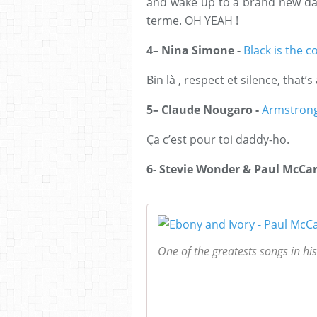
and wake up to a brand new day 
terme. OH YEAH !
4– Nina Simone -
Black is the c
Bin là , respect et silence, that’s a
5– Claude Nougaro -
Armstron
Ça c’est pour toi daddy-ho.
6- Stevie Wonder & Paul McCa
One of the greatests songs in his