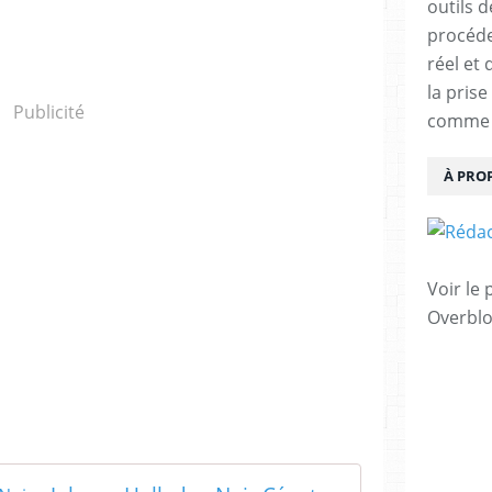
outils 
procéde
réel et
la pris
Publicité
comme u
À PRO
Voir le 
Overbl