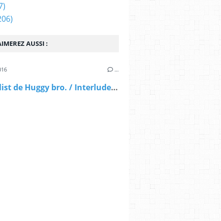
7)
206)
IMEREZ AUSSI :
016
…
La Playlist de Huggy bro. / Interlude #1