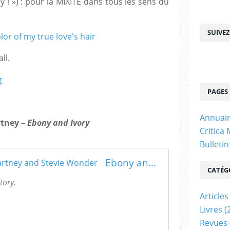
! ») : pour la MIXITÉ dans tous les sens du
SUIVE
olor of my true love's hair
ll.
g
PAGES
Annuair
rtney –
Ebony and Ivory
Critica
Bulleti
Ebony and Ivory - Paul McCartney and Stevie Wonder
CATÉG
tory.
Articles
Livres
(
Revues