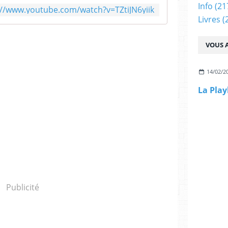
Info
(21
://www.youtube.com/watch?v=TZtiJN6yiik
Livres
(
VOUS A
14/02/2
Publicité