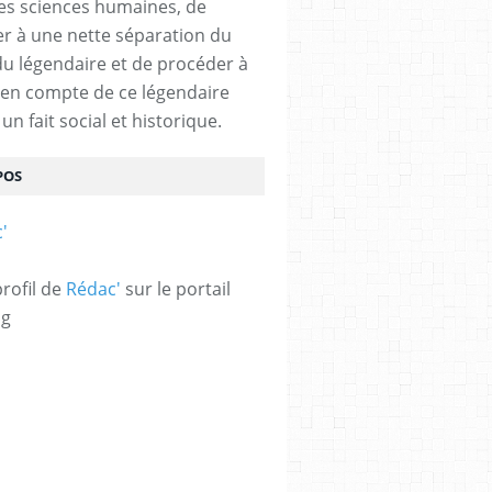
des sciences humaines, de
r à une nette séparation du
 du légendaire et de procéder à
e en compte de ce légendaire
n fait social et historique.
POS
profil de
Rédac'
sur le portail
og