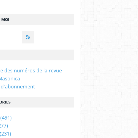
Z-MOI
e des numéros de la revue
 Masonica
n d'abonnement
ORIES
(491)
277)
(231)