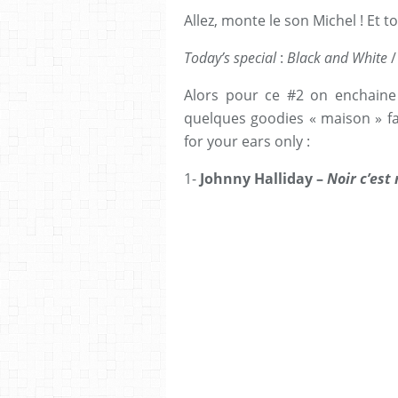
Allez, monte le son Michel ! Et t
Today’s special
:
Black and White
/
Alors pour ce #2 on enchaine 
quelques goodies « maison » fa
for your ears only :
1-
Johnny Halliday –
Noir c’est 