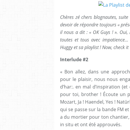
Chères zé chers blognautes, suit
devoir de répondre toujours « prése
il nous a dit : « OK Guys ! ». Oui,
toutes et tous avec impatience… 
Huggy et sa playlist ! Now, check it
Interlude #2
« Bon allez, dans une approche
pour le plaisir, nous nous enga
d’har:. en mal d’inspiration (e
pour toi, brother ! Écoute un p
Mozart, Ja ! Haendel, Yes ! Natür
qui se passe sur la bande FM et 
a du mortier pour ton chantier,
in situ et ont été approuvés.