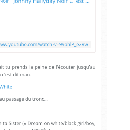
Johnny Hallyday Noir C´est Noir
/www.youtube.com/watch?v=99phlP_e2Rw
it tu prends la peine de l’écouter jusqu’au
à c’est dit man.
 White
 au passage du tronc…
e ta Sister (« Dream on white/black girl/boy,