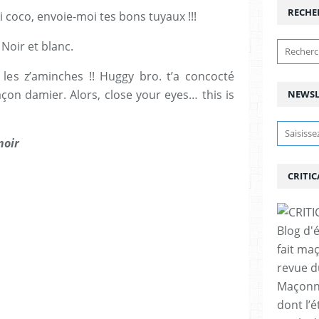
RECHE
oi coco, envoie-moi tes bons tuyaux !!!
 Noir et blanc.
les z’aminches !! Huggy bro. t’a concocté
çon damier. Alors, close your eyes… this is
NEWSL
noir
CRITIC
Blog d'
fait ma
revue d
Maçonne
dont l’