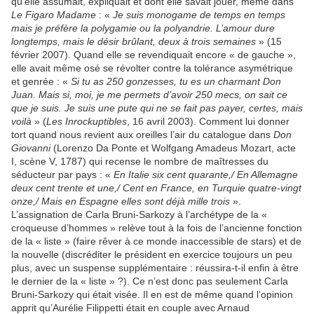
qu’elle assumait, expliquait et dont elle savait jouer, même dans
Le Figaro Madame
: «
Je suis monogame de temps en temps
mais je préfère la polygamie ou la polyandrie. L’amour dure
longtemps, mais le désir brûlant, deux à trois semaines
» (15
février 2007). Quand elle se revendiquait encore « de gauche »,
elle avait même osé se révolter contre la tolérance asymétrique
et genrée : «
Si tu as 250 gonzesses, tu es un charmant Don
Juan. Mais si, moi, je me permets d’avoir 250 mecs, on sait ce
que je suis. Je suis une pute qui ne se fait pas payer, certes, mais
voilà
» (
Les Inrockuptibles
, 16 avril 2003). Comment lui donner
tort quand nous revient aux oreilles l’air du catalogue dans
Don
Giovanni
(Lorenzo Da Ponte et Wolfgang Amadeus Mozart, acte
I, scène V, 1787) qui recense le nombre de maîtresses du
séducteur par pays : «
En Italie six cent quarante,/ En Allemagne
deux cent trente et une,/ Cent en France, en Turquie quatre-vingt
onze,/ Mais en Espagne elles sont déjà mille trois
».
L’assignation de Carla Bruni-Sarkozy à l’archétype de la «
croqueuse d’hommes » relève tout à la fois de l’ancienne fonction
de la « liste » (faire rêver à ce monde inaccessible de stars) et de
la nouvelle (discréditer le président en exercice toujours un peu
plus, avec un suspense supplémentaire : réussira-t-il enfin à être
le dernier de la « liste » ?). Ce n’est donc pas seulement Carla
Bruni-Sarkozy qui était visée. Il en est de même quand l’opinion
apprit qu’Aurélie Filippetti était en couple avec Arnaud