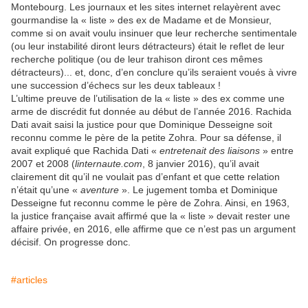
Montebourg. Les journaux et les sites internet relayèrent avec
gourmandise la « liste » des ex de Madame et de Monsieur,
comme si on avait voulu insinuer que leur recherche sentimentale
(ou leur instabilité diront leurs détracteurs) était le reflet de leur
recherche politique (ou de leur trahison diront ces mêmes
détracteurs)... et, donc, d’en conclure qu’ils seraient voués à vivre
une succession d’échecs sur les deux tableaux !
L’ultime preuve de l’utilisation de la « liste » des ex comme une
arme de discrédit fut donnée au début de l’année 2016. Rachida
Dati avait saisi la justice pour que Dominique Desseigne soit
reconnu comme le père de la petite Zohra. Pour sa défense, il
avait expliqué que Rachida Dati «
entretenait des liaisons
» entre
2007 et 2008 (
linternaute.com
, 8 janvier 2016), qu’il avait
clairement dit qu’il ne voulait pas d’enfant et que cette relation
n’était qu’une «
aventure
». Le jugement tomba et Dominique
Desseigne fut reconnu comme le père de Zohra. Ainsi, en 1963,
la justice française avait affirmé que la « liste » devait rester une
affaire privée, en 2016, elle affirme que ce n’est pas un argument
décisif. On progresse donc.
#articles