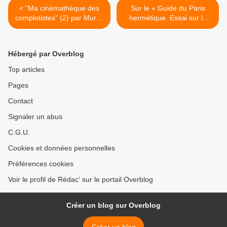
< "Ma cinémathèque des
Sur le « Guide du Paris
complotistes" (2) par Muriel
hermétique. Essai sur la
Bellivier
logique symbolique des
alignements parisiens » de
Serge Thibaut >
Hébergé par Overblog
Top articles
Pages
Contact
Signaler un abus
C.G.U.
Cookies et données personnelles
Préférences cookies
Voir le profil de Rédac' sur le portail Overblog
Créer un blog sur Overblog