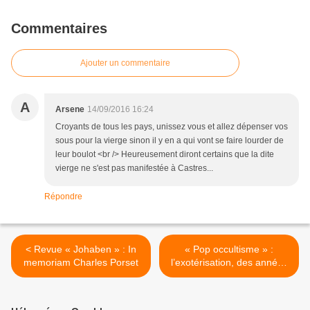
Commentaires
Ajouter un commentaire
A
Arsene
14/09/2016 16:24
Croyants de tous les pays, unissez vous et allez dépenser vos
sous pour la vierge sinon il y en a qui vont se faire lourder de
leur boulot <br /> Heureusement diront certains que la dite
vierge ne s'est pas manifestée à Castres...
Répondre
< Revue « Johaben » : In
« Pop occultisme » :
memoriam Charles Porset
l’exotérisation, des années
1970 aux années 1990
(2/3) >