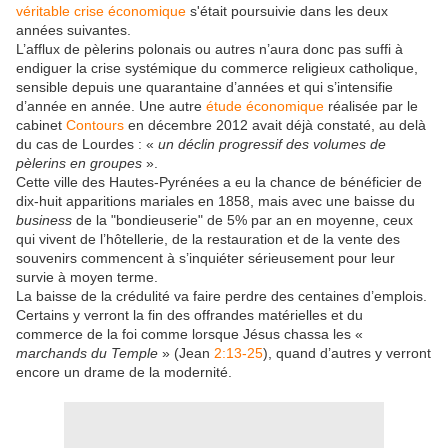
véritable crise économique
s'était poursuivie dans les deux
années suivantes.
L’afflux de pèlerins polonais ou autres n’aura donc pas suffi à
endiguer la crise systémique du commerce religieux catholique,
sensible depuis une quarantaine d’années et qui s’intensifie
d’année en année. Une autre
étude économique
réalisée par le
cabinet
Contours
en décembre 2012 avait déjà constaté, au delà
du cas de Lourdes : «
un déclin progressif des volumes de
pèlerins en groupes
».
Cette ville des Hautes-Pyrénées a eu la chance de bénéficier de
dix-huit apparitions mariales en 1858, mais avec une baisse du
business
de la "bondieuserie" de 5% par an en moyenne, ceux
qui vivent de l’hôtellerie, de la restauration et de la vente des
souvenirs commencent à s’inquiéter sérieusement pour leur
survie à moyen terme.
La baisse de la crédulité va faire perdre des centaines d’emplois.
Certains y verront la fin des offrandes matérielles et du
commerce de la foi comme lorsque Jésus chassa les «
marchands du Temple
» (Jean
2:13-25
), quand d’autres y verront
encore un drame de la modernité.