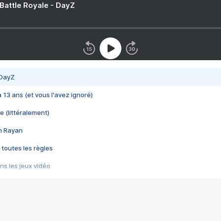
 Battle Royale - DayZ
 DayZ
 a 13 ans (et vous l'avez ignoré)
e (littéralement)
im Rayan
 toutes les règles
s les jeux vidéo
us choquant de Rockstar ? - Le scandale BULLY
e plus moche de Steam
du RÊVE tourne au CAUCHEMAR