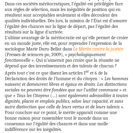
Dans ces sociétés méritocratiques, l’égalité est privilégiée face
aux règles de sélection, mais les inégalités de position qui en
résultent sont acceptables seulement si elles découlent des
qualités individuelles. Dès lors, la mission de l’État est d’assurer
l’égalité des chances sur la ligne de départ, pas l’égalité des
résultats sur la ligne d’arrivée.
L’ultime avantage de la méritocratie est qu’elle permet de croire
en un monde juste, elle est, pour reprendre l’expression de la
sociologue Marie Duru-Bellat dans
Le Mérite contre la justice
(Presses de sciences-po, 2009), «
psychologiquement
fonctionnelle
». Qui n’aimerait pas croire que la réussite ne
dépend que des investissements et des talents de chacun ?
er
Après tout c’est ce que disent les articles 1
et 6 de la
Déclaration des droits de l’homme et du citoyen : «
Les hommes
naissent et demeurent libres et égaux en droits. Les distinctions
sociales ne peuvent être fondées que sur l'utilité commune
» et
que
«
Tous les Citoyens
(…)
sont également admissibles à toutes
dignités, places et emplois publics, selon leur capacité, et sans
autre distinction que celle de leurs vertus et de leurs talents
».
Pour conclure sur ce point, le mérite apparait comme une
bonne raison pour rassembler tout le monde dans un
consensus sur l’égalité des chances et dans une molle
indifférence sur les inégalités.