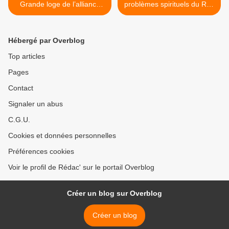
Grande loge de l’alliance
problèmes spirituels du Rite
maçonnique française (GL-
écossais rectifié et sa
AMF)
chevalerie templière » de
Jean Tourniac >
Hébergé par Overblog
Top articles
Pages
Contact
Signaler un abus
C.G.U.
Cookies et données personnelles
Préférences cookies
Voir le profil de Rédac' sur le portail Overblog
Créer un blog sur Overblog
Créer un blog