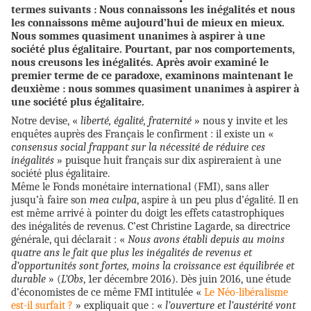
termes suivants : Nous connaissons les inégalités et nous
les connaissons même aujourd’hui de mieux en mieux.
Nous sommes quasiment unanimes à aspirer à une
société plus égalitaire. Pourtant, par nos comportements,
nous creusons les inégalités. Après avoir examiné le
premier terme de ce paradoxe, examinons maintenant le
deuxième : nous sommes quasiment unanimes à aspirer à
une société plus égalitaire.
Notre devise, «
liberté, égalité, fraternité
» nous y invite et les
enquêtes auprès des Français le confirment : il existe un «
consensus social frappant sur la nécessité de réduire ces
inégalités
» puisque huit français sur dix aspireraient à une
société plus égalitaire.
Même le Fonds monétaire international (FMI), sans aller
jusqu’à faire son
mea culpa
, aspire à un peu plus d’égalité. Il en
est même arrivé à pointer du doigt les effets catastrophiques
des inégalités de revenus. C’est Christine Lagarde, sa directrice
générale, qui déclarait : «
Nous avons établi depuis au moins
quatre ans le fait que plus les inégalités de revenus et
d’opportunités sont fortes, moins la croissance est équilibrée et
durable
» (
L’Obs
, 1er décembre 2016). Dès juin 2016, une étude
d’économistes de ce même FMI intitulée «
Le Néo-libéralisme
est-il surfait ?
» expliquait que :
«
l’ouverture et l’austérité vont