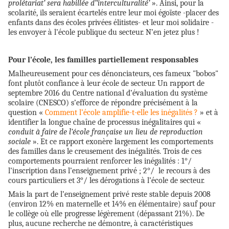
prolétariat’ sera habillée d’‘interculturalité’
». Ainsi, pour la
scolarité, ils seraient écartelés entre leur moi égoïste -placer des
enfants dans des écoles privées élitistes- et leur moi solidaire -
les envoyer à l’école publique du secteur. N’en jetez plus !
Pour l’école, les familles partiellement responsables
Malheureusement pour ces dénonciateurs, ces fameux "bobos"
font plutôt confiance à leur école de secteur. Un rapport de
septembre 2016 du Centre national d’évaluation du système
scolaire (CNESCO) s’efforce de répondre précisément à la
question «
Comment l’école amplifie-t-elle les inégalités ?
» et à
identifier la longue chaîne de processus inégalitaires qui «
conduit à faire de l’école française un lieu de reproduction
sociale
». Et ce rapport exonère largement les comportements
des familles dans le creusement des inégalités. Trois de ces
comportements pourraient renforcer les inégalités : 1°/
l’inscription dans l’enseignement privé ; 2°/ le recours à des
cours particuliers et 3°/ les dérogations à l’école de secteur.
Mais la part de l’enseignement privé reste stable depuis 2008
(environ 12% en maternelle et 14% en élémentaire) sauf pour
le collège où elle progresse légèrement (dépassant 21%). De
plus, aucune recherche ne démontre, à caractéristiques