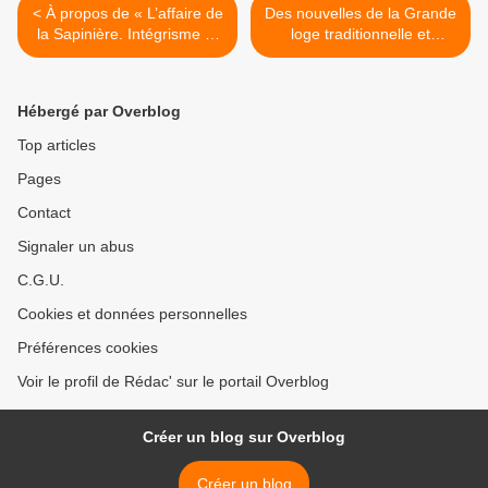
< À propos de « L’affaire de
Des nouvelles de la Grande
la Sapinière. Intégrisme et
loge traditionnelle et
catholicisme intégral »
symbolique Opéra (GLTSO)
d’Émile Poulat
>
Hébergé par Overblog
Top articles
Pages
Contact
Signaler un abus
C.G.U.
Cookies et données personnelles
Préférences cookies
Voir le profil de Rédac' sur le portail Overblog
Créer un blog sur Overblog
Créer un blog