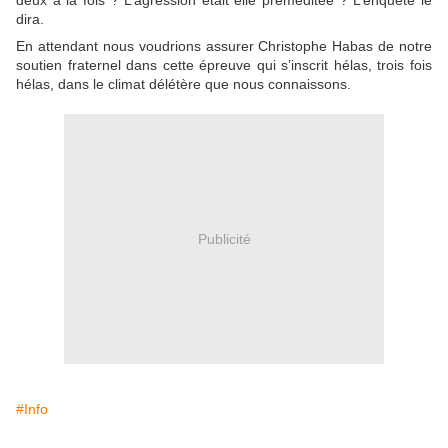
deux à la fois ? L’agression était elle préméditée ? L’enquête le
dira.
En attendant nous voudrions assurer Christophe Habas de notre
soutien fraternel dans cette épreuve qui s’inscrit hélas, trois fois
hélas, dans le climat délétère que nous connaissons.
Publicité
#Info