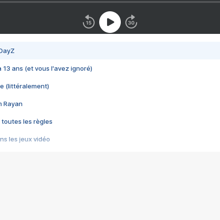
 DayZ
 a 13 ans (et vous l'avez ignoré)
e (littéralement)
im Rayan
 toutes les règles
s les jeux vidéo
us choquant de Rockstar ? - Le scandale BULLY
e plus moche de Steam
du RÊVE tourne au CAUCHEMAR
pendant 8 heures