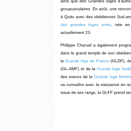
ainsi que des Grandes loges d’autre
groupusculaires. En août, une rencon
à Quito avec des obédiences Sud-amé
des grandes loges unies
, née en
actuellement 23.
Philippe Charuel a également progra
dans le grand temple de son obédien
la
Grande loge de France
(GLDF), d
(GL-AMF) et de la
Grande loge tradi
des soeurs de la
Grande loge fémin
va connaître avec la naissance en au
issue de ses rangs, la GLFF prend s