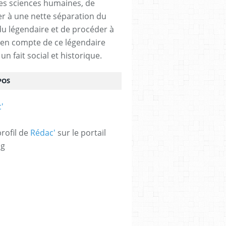
des sciences humaines, de
r à une nette séparation du
 du légendaire et de procéder à
e en compte de ce légendaire
n fait social et historique.
POS
profil de
Rédac'
sur le portail
og