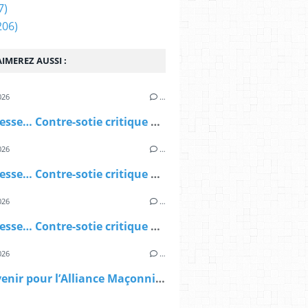
7)
206)
IMEREZ AUSSI :
026
…
Une finesse… Contre-sotie critique et diabolique, forcément diabolique (3ème partie)
026
…
Une finesse… Contre-sotie critique et diabolique, forcément diabolique (2ème partie)
026
…
Une finesse… Contre-sotie critique et diabolique, forcément diabolique (1ère partie)
026
…
Quel avenir pour l’Alliance Maçonnique Européenne ?