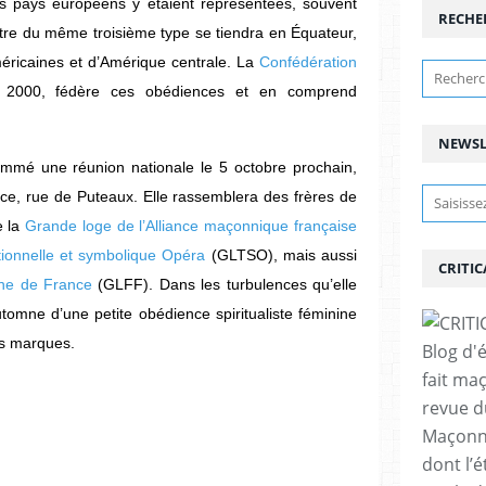
s pays européens y étaient représentées, souvent
RECHE
tre du même troisième type se tiendra en Équateur,
ricaines et d’Amérique centrale. La
Confédération
 2000, fédère ces obédiences et en comprend
NEWSL
mmé une réunion nationale le 5 octobre prochain,
ce, rue de Puteaux. Elle rassemblera des frères de
e la
Grande loge de l’Alliance maçonnique française
tionnelle et symbolique Opéra
(GLTSO), mais aussi
CRITIC
ine de France
(GLFF). Dans les turbulences qu’elle
tomne d’une petite obédience spiritualiste féminine
es marques.
Blog d'
fait ma
revue d
Maçonne
dont l’