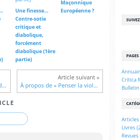
Maçonnique
e…
Une finesse…
Européenne ?
e
Contre-sotie
SUIVE
critique et
diabolique,
forcément
diabolique (1ère
PAGES
e)
partie)
Annuair
Critica
À propos du « Médaillier » de la Grande loge féminine de France, tome 2
À propos de « Penser la violence féminine » sous la direction de Coline Cardi et Geneviève Pruvost
Bulleti
ICLE
CATÉG
Articles
Livres
(
Revues