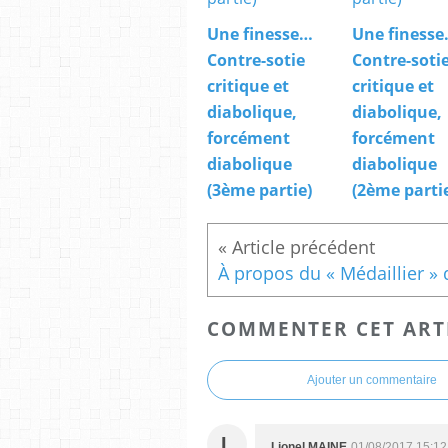
Une finesse…
Une finess
Contre-sotie
Contre-soti
critique et
critique et
diabolique,
diabolique,
forcément
forcément
diabolique
diabolique
(3ème partie)
(2ème parti
COMMENTER CET ART
Ajouter un commentaire
L
Lionel MAINE
01/08/2017 15:12