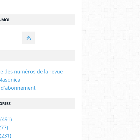
Z-MOI
e des numéros de la revue
 Masonica
n d'abonnement
ORIES
(491)
277)
(231)