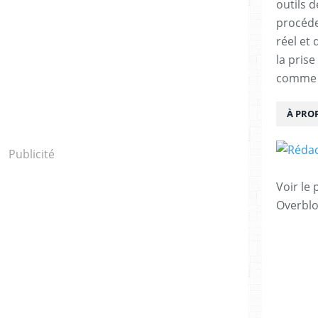
outils 
procéde
réel et
la pris
comme u
À PRO
Publicité
Voir le 
Overbl