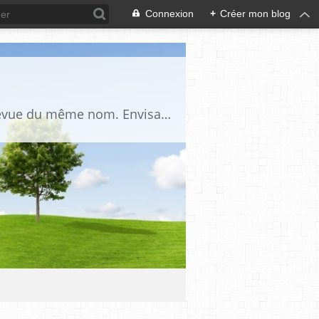
Connexion
+
Créer mon blog
Blog d'étude critique et académique du fait maçonnique, complémentaire de la revue du même nom. Envisage la Franc-Maçonnerie comme un univers culturel dont l’étude nécessite d’employer les outils des sciences humaines, de procéder à une nette séparation du réel et du légendaire et de procéder à la prise en compte de ce légendaire comme un fait social et historique.