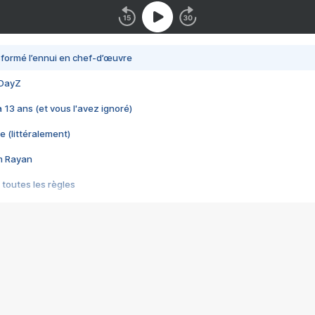
nsformé l’ennui en chef-d’œuvre
 DayZ
 a 13 ans (et vous l'avez ignoré)
e (littéralement)
im Rayan
 toutes les règles
s les jeux vidéo
us choquant de Rockstar ? - Le scandale BULLY
e plus moche de Steam
du RÊVE tourne au CAUCHEMAR
pendant 8 heures