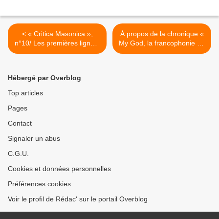
< « Critica Masonica »,
À propos de la chronique «
n°10/ Les premières lignes/
My God, la francophonie ! »
« Ancient Aliens, des
de Michel Guerrin >
‘documentaires’ entre
extraterrestres et
Hébergé par Overblog
conspirationnisme » par
Stéphane François, Laurent
Top articles
Lescop et Jean-Loïc Le
Pages
Quellec
Contact
Signaler un abus
C.G.U.
Cookies et données personnelles
Préférences cookies
Voir le profil de Rédac' sur le portail Overblog