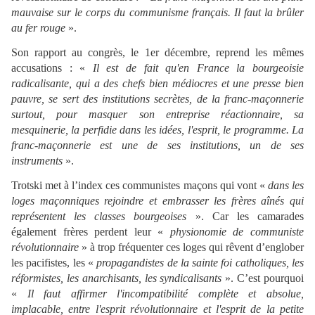
mauvaise sur le corps du communisme français. Il faut la brûler
au fer rouge
».
Son rapport au congrès, le 1er décembre, reprend les mêmes
accusations : «
Il est de fait qu'en France la bourgeoisie
radicalisante, qui a des chefs bien médiocres et une presse bien
pauvre, se sert des institutions secrètes, de la franc-maçonnerie
surtout, pour masquer son entreprise réactionnaire, sa
mesquinerie, la perfidie dans les idées, l'esprit, le programme. La
franc-maçonnerie est une de ses institutions, un de ses
instruments
».
Trotski met à l’index ces communistes maçons qui vont «
dans les
loges maçonniques rejoindre et embrasser les frères aînés qui
représentent les classes bourgeoises
». Car les camarades
également frères perdent leur «
physionomie de communiste
révolutionnaire
» à trop fréquenter ces loges qui rêvent d’englober
les pacifistes, les «
propagandistes de la sainte foi catholiques, les
réformistes, les anarchisants, les syndicalisants
». C’est pourquoi
«
Il faut affirmer l'incompatibilité complète et absolue,
implacable, entre l'esprit révolutionnaire et l'esprit de la petite