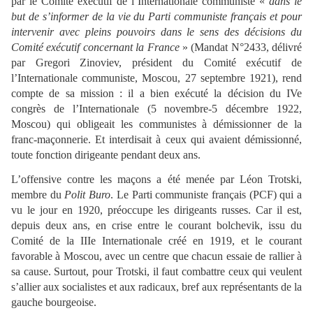
par le Comité exécutif de l’Internationale communiste «
dans le
but de s’informer de la vie du Parti communiste français et pour
intervenir avec pleins pouvoirs dans le sens des décisions du
Comité exécutif concernant la France
» (Mandat N°2433, délivré
par Gregori Zinoviev, président du Comité exécutif de
l’Internationale communiste, Moscou, 27 septembre 1921), rend
compte de sa mission : il a bien exécuté la décision du IVe
congrès de l’Internationale (5 novembre-5 décembre 1922,
Moscou) qui obligeait les communistes à démissionner de la
franc-maçonnerie. Et interdisait à ceux qui avaient démissionné,
toute fonction dirigeante pendant deux ans.
L’offensive contre les maçons a été menée par Léon Trotski,
membre du
Polit Buro
. Le Parti communiste français (PCF) qui a
vu le jour en 1920, préoccupe les dirigeants russes. Car il est,
depuis deux ans, en crise entre le courant bolchevik, issu du
Comité de la IIIe Internationale créé en 1919, et le courant
favorable à Moscou, avec un centre que chacun essaie de rallier à
sa cause. Surtout, pour Trotski, il faut combattre ceux qui veulent
s’allier aux socialistes et aux radicaux, bref aux représentants de la
gauche bourgeoise.