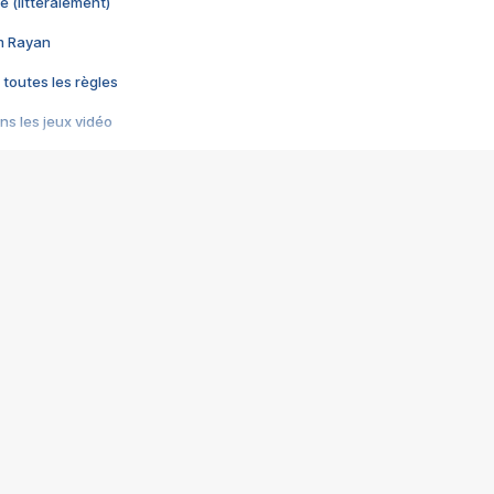
e (littéralement)
im Rayan
 toutes les règles
s les jeux vidéo
us choquant de Rockstar ? - Le scandale BULLY
e plus moche de Steam
du RÊVE tourne au CAUCHEMAR
pendant 8 heures
it… à tort
umiliés par un jeu vidéo
ire - Final Fantasy 8
ti un empire - Age of Empires
story DOFUS