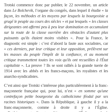
Trotski commence donc par publier, le 22 novembre, un article
dans
Le Bolchevik
, l’organe du congrès, dans lequel il étudie «
la
façon, les méthodes et les moyens par lesquels la bourgeoisie a
grugé le peuple au cours des siècles
» et par lesquels «
les classes
dirigeantes ont affermi peu à peu leur domination en accumulant
sur la route de la classe ouvrière des obstacles d'autant plus
puissants qu'ils étaient moins visibles
». Pour la France, le
diagnostic est simple : c’est d’abord la faute aux socialistes, car
«
ces derniers, par leur critique et leur opposition, prélèvent sur
les masses du peuple l'impôt de la confiance, et au moment
critique transmettent toutes les voix qu'ils ont recueillies à l'État
capitaliste
». La preuve ? Ils se sont ralliés à la grande tuerie de
1914 avec les abbés et les francs-maçons, les royalistes et les
anarcho-syndicalistes.
C’est ainsi que Trotski s’intéresse plus particulièrement à la franc-
maçonnerie française qui, pour lui, n’est «
en somme qu'une
contrefaçon petite bourgeoise du catholicisme féodal par ses
racines historiques
». Dans la République, à gauche il y a la
franc-maçonnerie, comme à droite il y a l’Église.