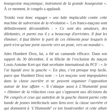
bourgeoisie maçonnique, instrument de la grande bourgeoisie
».
À ce moment, le congrès a applaudi.
Trotski veut donc engager «
une lutte implacable contre cette
machine de subversion de la révolution
». Les francs-maçons sont
définitivement déconsidérés : «
Ce sont des amateurs, des
dilettantes, et parmi eux il y a beaucoup d'arrivistes. Il faut les
éliminer; il faut libérer le parti de ces éléments pour lesquels le
parti n'est qu'une porte ouverte vers un poste, vers un mandat
».
Jules Humbert Droz, lui, a été un camarade efficace. Dans son
rapport du 30 décembre, il se félicite de l’exclusion du maçon
Louis-Antoine Kert qui était secrétaire international du PCF : «
Je
l’ai liquidé avec la gauche
». En plus, c’est presque trop facile,
parce que Humbert Droz note : «
Les maçons sont impopulaires
dans la classe ouvrière et ne peuvent organiser l’opposition
autour de leur affaire
». Il s’attaque aussi à
L’Humanité
pour
«
éliminer de la rédaction ceux qui s’opposent aux décisions du
IVe congrès et ceux qui autrefois de la gauche étaient parmi cette
bande de jeunes intellectuels sans liens avec la classe ouvrière et
qui donnaient à ‘L’Humanité’ ce ton boulevardier et cette allure