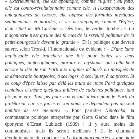
«
Extérieurement, elle est apolitique, comme l'Église ; au fond,
elle est contre-révolutionnaire comme elle. À l'exaspération des
antagonismes de classes, elle oppose des formules mystiques
sentimentales et morales, et les accompagne, comme l'Église,
d'un rituel de Mi-Carême
». Dès lors, le verdict tombe : «
La
maçonnerie n'est qu'une des formes de la servilité politique de la
petite-bourgeoisie devant la grande
». Et la politique que devrait
suivre, selon Trotski, l’Internationale est évidente : «
D'une lame
impitoyable elle tranchera une fois pour toutes les liens
politiques, philosophiques, moraux et mystiques qui rattachent
encore la tête de son Parti aux organes déclarés ou masqués de
la démocratie bourgeoise, à ses loges, à ses ligues, à sa presse. Si
ce coup d'épée laisse par delà les murs de notre Parti quelques
centaines et même quelques milliers de cadavres politiques, tant
pis pour eux. Tant pis pour eux et tant mieux pour le Parti du
prolétariat, car ses forces et son poids ne dépendent pas du seul
nombre de ses membres
». Pour parodier
Ninotchka
, la
commissaire politique interprétée par Greta Garbo dans le film
éponyme d’Ernst Lubitsch (1939) : il y aura moins de
communistes, mais ils seront meilleurs ! Et le charmant
révolutionnaire de conclure : «
La franc-maçonnerie est une plaie