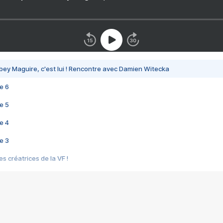
bey Maguire, c'est lui ! Rencontre avec Damien Witecka
e 6
e 5
e 4
e 3
s créatrices de la VF !
e 2
e 1
e Mektoub My Love arrive enfin ! Rencontre avec Shaïn Boumedine et Sal