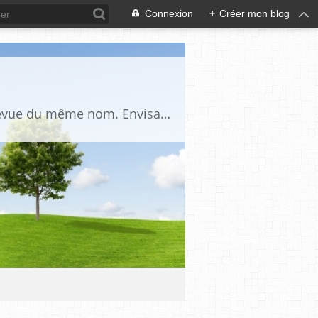
Connexion
+
Créer mon blog
Blog d'étude critique et académique du fait maçonnique, complémentaire de la revue du même nom. Envisage la Franc-Maçonnerie comme un univers culturel dont l’étude nécessite d’employer les outils des sciences humaines, de procéder à une nette séparation du réel et du légendaire et de procéder à la prise en compte de ce légendaire comme un fait social et historique.