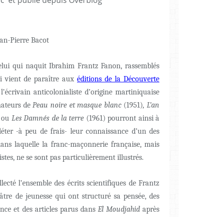
ean-Pierre Bacot
elui qui naquit Ibrahim Frantz Fanon, rassemblés
ui vient de paraître aux
éditions de la Découverte
l’écrivain anticolonialiste d’origine martiniquaise
mateurs de
Peau
noire
et
masque blanc
(1951)
, L’an
, ou
Les Damnés de la terre
(1961) pourront ainsi à
pléter -à peu de frais- leur connaissance d’un des
 dans laquelle la franc-maçonnerie française, mais
stes, ne se sont pas particulièrement illustrés.
ecté l’ensemble des écrits scientifiques de Frantz
âtre de jeunesse qui ont structuré sa pensée, des
ance et des articles parus dans
El Moudjahid
après