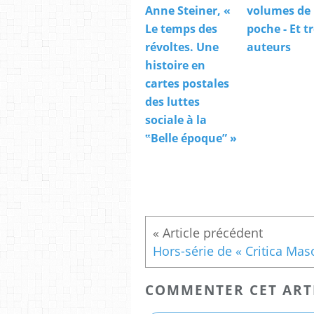
Anne Steiner, «
volumes de
Le temps des
poche - Et tr
révoltes. Une
auteurs
histoire en
cartes postales
des luttes
sociale à la
‟Belle époque” »
COMMENTER CET ART