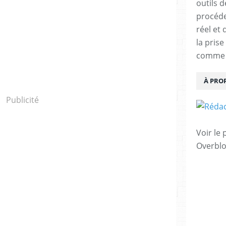
outils 
procéde
réel et
la pris
comme u
À PRO
Publicité
Voir le 
Overbl