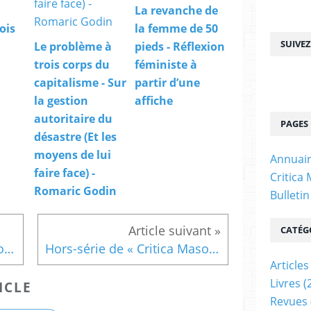
La revanche de
ois
la femme de 50
SUIVE
Le problème à
pieds - Réflexion
trois corps du
féministe à
capitalisme - Sur
partir d’une
la gestion
affiche
autoritaire du
PAGES
désastre (Et les
moyens de lui
Annuair
faire face) -
Critica
Romaric Godin
Bulleti
CATÉG
Hors-série de « Critica Masonica » sur la transmission/ « Transmettre les marges du cinéma » par Marc Gauchée
Hors-série de « Critica Masonica » sur la transmission/ « Transmettre la mémoire de la littérature populaire » par Jean-Luc Buard
Articles
Livres
(
ICLE
Revues