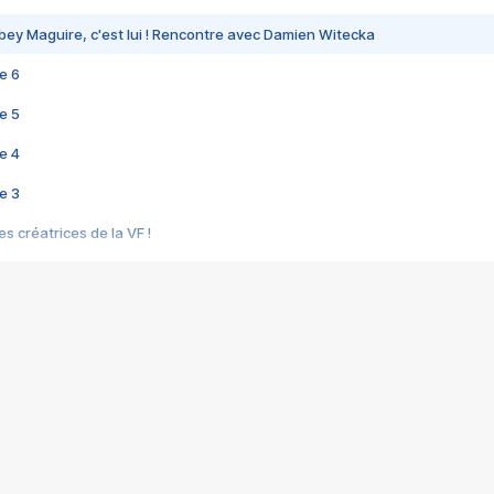
bey Maguire, c'est lui ! Rencontre avec Damien Witecka
e 6
e 5
e 4
e 3
s créatrices de la VF !
e 2
e 1
e Mektoub My Love arrive enfin ! Rencontre avec Shaïn Boumedine et Sal
i : après Toni en famille
elle réalise le bouleversant Dites lui que je l'aime
ais ! Rencontre autour de Vie privée de Rebecca Zlotowski