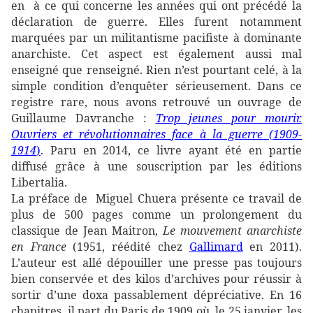
en à ce qui concerne les années qui ont précédé la
déclaration de guerre. Elles furent notamment
marquées par un militantisme pacifiste à dominante
anarchiste. Cet aspect est également aussi mal
enseigné que renseigné. Rien n’est pourtant celé, à la
simple condition d’enquêter sérieusement. Dans ce
registre rare, nous avons retrouvé un ouvrage de
Guillaume Davranche :
Trop jeunes pour mourir.
Ouvriers et révolutionnaires face à la guerre (1909-
1914
)
. Paru en 2014, ce livre ayant été en partie
diffusé grâce à une souscription par les éditions
Libertalia.
La préface de Miguel Chuera présente ce travail de
plus de 500 pages comme un prolongement du
classique de Jean Maitron,
Le mouvement anarchiste
en France
(1951, réédité chez
Gallimard
en 2011).
L’auteur est allé dépouiller une presse pas toujours
bien conservée et des kilos d’archives pour réussir à
sortir d’une doxa passablement dépréciative. En 16
chapitres, il part du Paris de 1909 où, le 25 janvier, les