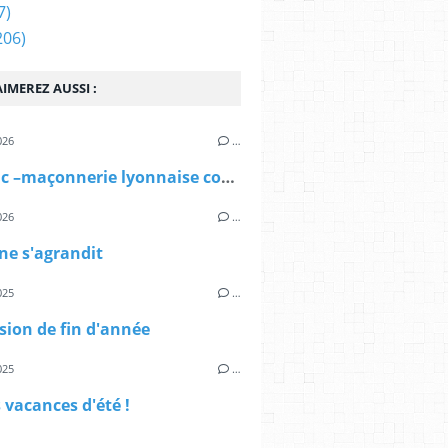
7)
206)
IMEREZ AUSSI :
026
…
La Franc –maçonnerie lyonnaise construit sa mémoire.
026
…
ne s'agrandit
025
…
ion de fin d'année
025
…
vacances d'été !