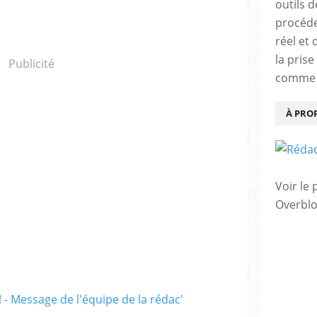
outils 
procéde
réel et
la pris
Publicité
comme u
À PRO
Voir le 
Overbl