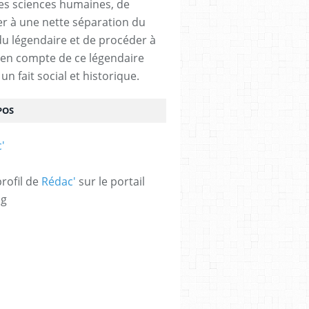
des sciences humaines, de
r à une nette séparation du
 du légendaire et de procéder à
e en compte de ce légendaire
n fait social et historique.
POS
profil de
Rédac'
sur le portail
og