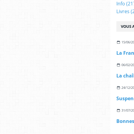
Info
(21
Livres
(
VOUS A
15/06/2
06/02/2
La chaî
24/12/2
Suspens
31/07/2
Bonnes 