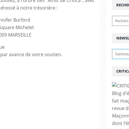
ouvez, à l’ordre des "Amis de Critica", avec
RECHE
 adressé à notre trésorière :
nnifer Burford
 Square Michelet
009 MARSEILLE
NEWSL
ue
 par avance de votre soutien.
CRITIC
Blog d'
fait ma
revue d
Maçonne
dont l’