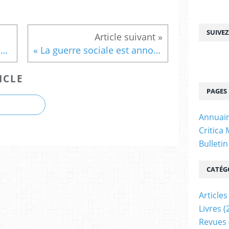
SUIVE
En avant-première du n°17 de « Critica Masonica », « Démocratie, la suite » : « Relancer le quinquennat... et la démocratie » par Nicolas Fourrier
« La guerre sociale est annoncée » de Romaric Godin
ICLE
PAGES
Annuair
Critica
Bulleti
CATÉG
Articles
Livres
(
Revues