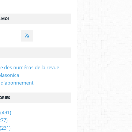
Z-MOI
e des numéros de la revue
 Masonica
n d'abonnement
ORIES
(491)
277)
(231)