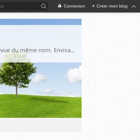
Connexion
+
Créer mon blog
Blog d'étude critique et académique du fait maçonnique, complémentaire de la revue du même nom. Envisage la Franc-Maçonnerie comme un univers culturel dont l’étude nécessite d’employer les outils des sciences humaines, de procéder à une nette séparation du réel et du légendaire et de procéder à la prise en compte de ce légendaire comme un fait social et historique.