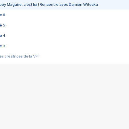
bey Maguire, c'est lui ! Rencontre avec Damien Witecka
e 6
e 5
e 4
e 3
s créatrices de la VF !
e 2
e 1
e Mektoub My Love arrive enfin ! Rencontre avec Shaïn Boumedine et Sal
i : après Toni en famille
elle réalise le bouleversant Dites lui que je l'aime
ais ! Rencontre autour de Vie privée de Rebecca Zlotowski
 de Marguerite, Grave... Rencontre avec Ella Rumpf