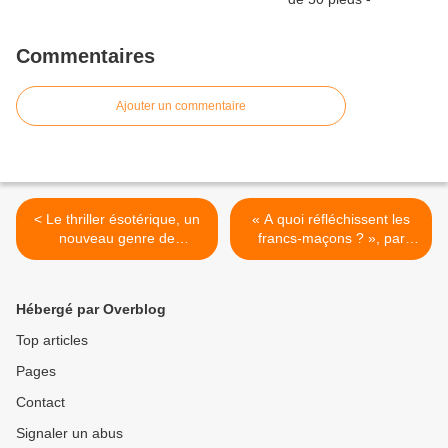
Commentaires
Ajouter un commentaire
< Le thriller ésotérique, un
« A quoi réfléchissent les
nouveau genre de
francs-maçons ? », par
littérature populaire
Alain Bauer et Jean-Claude
Rochigneux >
Hébergé par Overblog
Top articles
Pages
Contact
Signaler un abus