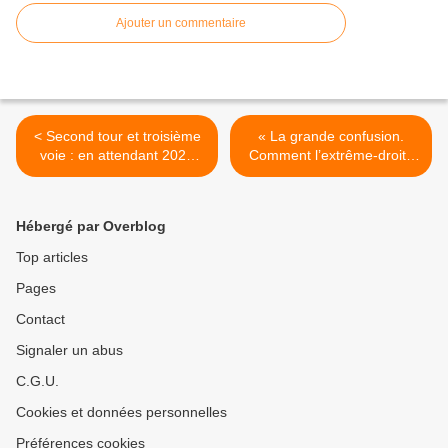
Ajouter un commentaire
< Second tour et troisième
« La grande confusion.
voie : en attendant 2022
Comment l’extrême-droite
(5ème partie) - Mais quelle
gagne la bataille des idées.
étoile, le peuple de gauche,
» de Philippe Corcuff >
suivre des yeux pourrait ?
Hébergé par Overblog
Top articles
Pages
Contact
Signaler un abus
C.G.U.
Cookies et données personnelles
Préférences cookies