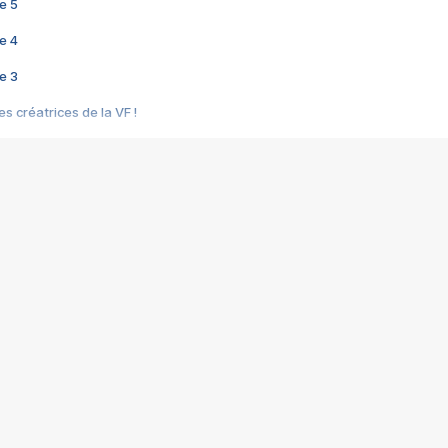
e 5
e 4
e 3
s créatrices de la VF !
e 2
e 1
e Mektoub My Love arrive enfin ! Rencontre avec Shaïn Boumedine et Sal
i : après Toni en famille
elle réalise le bouleversant Dites lui que je l'aime
ais ! Rencontre autour de Vie privée de Rebecca Zlotowski
 de Marguerite, Grave... Rencontre avec Ella Rumpf
 Les Rêveurs, un film intime sur la santé mentale
a avec un film sur le mouvement des Gilets jaunes