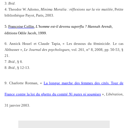
3.
Ibid
.
4. Theodor W. Adorno,
Minima Moralia : réflexions sur la vie mutilée,
Petite
bibliothèque Payot, Paris, 2003.
5.
Françoise Collin
,
L’homme est-il devenu superflu ? Hannah Arendt
,
éditions Odile Jacob, 1999.
6. Annick Houel et Claude Tapia, « Les dessous du féminicide. Le cas
Althusser »,
Le Journal des psychologues
, vol. 261, n° 8, 2008, pp. 50-53, §
21.
7.
Ibid.
, § 6.
8.
Ibid.
, § 12-13.
9. Charlotte Rotman, «
La longue marche des femmes des cités. Tour de
France contre la loi du ghetto du comité
Ni putes ni soumises
»,
Libération
,
31 janvier 2003.