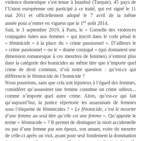
violence domestique s’est tenue à Istanbul (Turquie).
45 pays de
l’Union européenne ont participé à ce traité,
qui est signé le
11
mai 2011
et officiellement
adopté le 7 avril de la même
er
année pour
n’entrer en vigueur que le
1
août 2014.
Suit, le 3 septembre 2019, à Paris, le « Grenelle des violences
conjugales faites aux femmes » qui inscrit dans le code pénal le
« féminicide » à la place du « crime passionnel ». D’ailleurs le
« crime passionnel » ou le « drame conjugal » (qui
donnaient une
dimension romanesque à ces meurtres de femmes)
n’entrent plus
dans la catégorie des homicides au même titre que n’importe quel
crime de droit commun, d’où notre question : qu’est-ce qui
différencie le féminicide de l’homicide ?
Nous pourrions, sans que cela soit injurieux à l’égard des femmes,
considérer qu’assassiner une femme constitue un crime odieux...
comme n’importe quel autre crime. Alors, qu’est-ce qui fait
qu’aujourd’hui, la justice répertorie les assassinats de femmes
sous l’étiquette de féminicides ? «
Le féminicide, c’est le meurtre
d’une femme au seul titre qu’elle est une femme
».
Qu’apporte le
terme « féminicide » ? Il permet de distinguer la mort accidentelle
ou pas d’une femme par son époux, son amant, voire du meurtre
de celle-ci après un viol, ayant pour seul fondement la domination