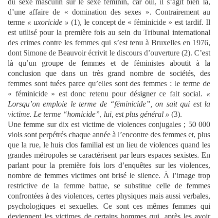
du sexe masculin sur le sexe féminin, car oui, il s’agit bien là,
d’une affaire de « domination des sexes ».
Contrairement au
terme
« uxoricide »
(1), le concept de « féminicide » est tardif. Il
est utilisé pour la première fois au sein du Tribunal international
des crimes contre les femmes qui s’est tenu à Bruxelles en 1976,
dont Simone de Beauvoir écrivit le discours d’ouverture (2). C’est
là qu’un groupe de femmes et de féministes aboutit à la
conclusion que dans un très grand nombre de sociétés, des
femmes sont tuées parce qu’elles sont des femmes : le terme de
« féminicide » est donc retenu pour désigner ce fait social.
«
Lorsqu’on emploie le terme de
“
féminicide
”
, on sait qui est la
victime. Le terme
“
homicide
”
, lui, est plus général
»
(3).
U
ne femme sur dix est victime de violences conjugales ; 50 000
viols sont perpétrés chaque année à l’encontre des femmes et, plus
que la rue, le huis clos familial est un lieu de violences quand les
grandes métropoles se caractérisent par leurs espaces sexistes. En
parlant pour la première fois lors d’enquêtes sur les violences,
nombre de femmes victimes ont brisé le silence. À l’image trop
restrictive de la femme battue, se substitue celle de femmes
confrontées à des violences, certes physiques mais aussi verbales,
psychologiques et sexuelles. Ce sont ces mêmes femmes qui
deviennent les victimes de certains hommes qui, après les avoir