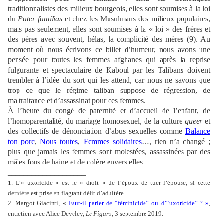
traditionnalistes des milieux bourgeois, elles sont soumises à la loi
du
Pater familias
et chez les Musulmans des milieux populaires,
mais pas seulement, elles sont soumises à la « loi » des frères et
des pères avec souvent, hélas, la complicité des mères (9). Au
moment où nous écrivons ce billet d’humeur, nous avons une
pensée pour toutes les femmes afghanes qui après la reprise
fulgurante et spectaculaire de Kaboul par les Talibans doivent
trembler à l’idée du sort qui les attend, car nous ne savons que
trop ce que le régime taliban suppose de régression, de
maltraitance et d’assassinat pour ces femmes.
À l’heure du congé de paternité et d’accueil de l’enfant, de
l’homoparentalité, du mariage homosexuel, de la culture
queer
et
des collectifs de dénonciation d’abus sexuelles comme
Balance
ton porc
,
Nous toutes
,
Femmes solidaires
…, rien n’a changé ;
plus que jamais les femmes sont molestées, assassinées par des
mâles fous de haine et de colère envers elles.
____________________
1. L’« uxoricide » est le « d
roit » de l’époux de tuer l’épouse, si cette
dernière est prise en flagrant délit d’adultère.
2.
Margot Giacinti, «
Faut-il parler de
“
féminicide
”
ou d’
“
uxoricide
”
?
»
,
entretien avec
Alice Develey,
Le Figaro
, 3 septembre 2019.