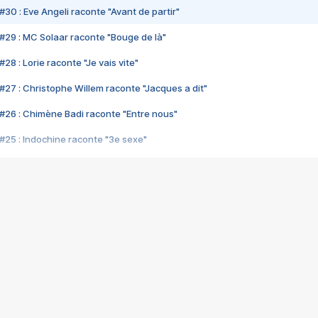
#30 : Eve Angeli raconte "Avant de partir"
#29 : MC Solaar raconte "Bouge de là"
28 : Lorie raconte "Je vais vite"
#27 : Christophe Willem raconte "Jacques a dit"
#26 : Chimène Badi raconte "Entre nous"
#25 : Indochine raconte "3e sexe"
#24 : Zaho raconte "C'est chelou"
#23 : Patrick Bruel raconte "Au café des délices"
#22 : Kyo raconte "Le chemin"
#21 : Nolwenn Leroy raconte "Cassé"
#20 : Patrick Hernandez raconte "Born to be alive"
#19 : Lorie raconte "Près de moi"
#18 : Michael Jones raconte "A nos actes manqués" (avec Jean-Jacque