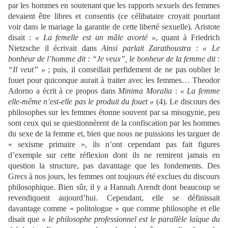
par les hommes en soutenant que les rapports sexuels des femmes
devaient être libres et consentis (ce célibataire croyait pourtant
voir dans le mariage la garantie de cette liberté sexuelle). Aristote
disait :
«
La femelle est un mâle avorté »
, quant à Friedrich
Nietzsche il écrivait dans
Ainsi parlait Zarathoustra
:
«
Le
bonheur de l’homme dit :
“
Je veux
”
, le bonheur de la femme dit :
“Il veut”
»
; puis, il conseillait perfidement de ne pas oublier le
fouet pour quiconque aurait à traiter avec les femmes… Theodor
Adorno a écrit à ce propos dans
Minima Moralia
:
«
La femme
elle-même n’est-elle pas le produit du fouet »
(4). Le discours des
philosophes sur les femmes étonne souvent par sa misogynie, peu
sont ceux qui se questionnèrent de la confiscation par les hommes
du sexe de la femme et, bien que nous ne puissions les targuer de
« sexisme primaire », ils n’ont cependant pas fait figures
d’exemple sur cette réflexion dont ils ne remirent jamais en
question la structure, pas davantage que les fondements. Des
Grecs à nos jours, les femmes ont toujours été exclues du discours
philosophique. Bien sûr, il y a Hannah Arendt dont beaucoup se
revendiquent aujourd’hui. Cependant, elle se définissait
davantage comme « politologue » que comme philosophe et elle
disait que
«
le philosophe professionnel est le parallèle laïque du