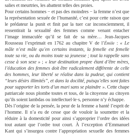
salies et meurtries, les abattent telles des proies.
Pour certains hommes − et pas des moindres − la femme n’est que
la représentation sexuée de l’humanité, c’est pour cette raison que
le prédateur la punit et finit par la tuer car inconsciemment, il
ressentirait la sexualité des femmes comme venant entacher
l’image immaculée qu’il se fait de sa mère… Jean-Jacques
Rousseau l’exprimait en 1762 au chapitre V de l’
:
«
Le
Émile
mâle n’est mâle qu’en certains instants, la femelle est femelle
toute sa vie, ou du moins toute sa jeunesse ; tout la rappelle sans
cesse à son sexe
»
;
«
leur destination propre étant d’être mères,
l’éducation des femmes doit être radicalement différente de celle
des hommes, leur liberté se réalise dans la pudeur, qui contient
“leurs désirs illimités”, et dans la docilité, puisqu’elles sont faites
pour supporter les torts d’un mari sans se plaindre »
. Cette chape
patriarcale nous plombe toutes et tous, de la citoyenne au citoyen
qu’ils soient lambdas ou intellectuel·le·s, personne n’y échappe.
Dès l’origine de la pensée, la peur de la femme a hanté l’esprit de
l’homme. Il n’a eu de cesse que de vouloir la soumettre et la
réduire à la domesticité pour ainsi s’approprier l’ordre des idées
tout autant que l’ordre tout court.
À
l’exception d’Emmanuel
Kant qui s’insurgea contre l’appropriation sexuelle des femmes