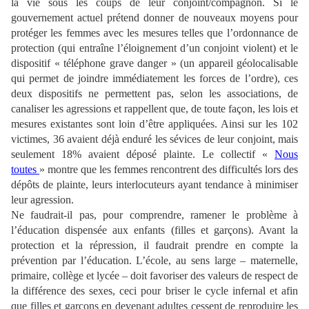
la vie sous les coups de leur conjoint/compagnon. Si le
gouvernement actuel prétend donner de nouveaux moyens pour
protéger les femmes avec les mesures telles que l’ordonnance de
protection (qui entraîne l’éloignement d’un conjoint violent) et le
dispositif « téléphone grave danger » (un appareil géolocalisable
qui permet de joindre immédiatement les forces de l’ordre), ces
deux dispositifs ne permettent pas, selon les associations, de
canaliser les agressions et rappellent que, de toute façon, les lois et
mesures existantes sont loin d’être appliquées. Ainsi sur les 102
victimes, 36 avaient déjà enduré les sévices de leur conjoint, mais
seulement 18% avaient déposé plainte. Le collectif «
Nous
toutes
» montre que les femmes rencontrent des difficultés lors des
dépôts de plainte, leurs interlocuteurs ayant tendance à minimiser
leur agression.
Ne faudrait-il pas, pour comprendre, ramener le problème à
l’éducation dispensée aux enfants (filles et garçons). Avant la
protection et la répression, il faudrait prendre en compte la
prévention par l’éducation. L’école, au sens large – maternelle,
primaire, collège et lycée – doit favoriser des valeurs de respect de
la différence des sexes, ceci pour briser le cycle infernal et afin
que filles et garçons en devenant adultes cessent de reproduire les