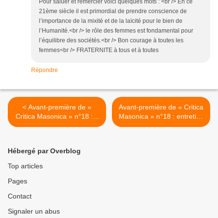
Pour saluer et remercier voici quelques mots : <br /> En ce
21ème siècle il est primordial de prendre conscience de
l’importance de la mixité et de la laïcité pour le bien de
l’Humanité.<br /> le rôle des femmes est fondamental pour
l’équilibre des sociétés.<br /> Bon courage à toutes les
femmes<br /> FRATERNITE à tous et à toutes
Répondre
< Avant-première de «
Avant-première de « Critica
Critica Masonica » n°18 : «
Masonica » n°18 : entretien
Le Sud : polysémie et
avec Nadia Roman,
symboles. Nommer la vision
enseignante, militante,
du monde ne justifie pas de
autrice, par Alban Corso et
Hébergé par Overblog
son existence » par
Julien Vercel >
Laurence Nouaille de Gorce
Top articles
et Joël Jacques
Pages
Contact
Signaler un abus