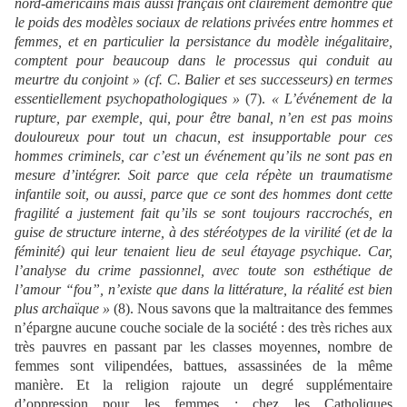
nord-américains mais aussi français ont clairement démontré que
le poids des modèles sociaux de relations privées entre hommes et
femmes, et en particulier la persistance du modèle inégalitaire,
comptent pour beaucoup dans le processus qui conduit au
meurtre du conjoint
»
(cf. C. Balier et ses successeurs) en termes
essentiellement psychopathologiques
»
(7).
«
L’événement de la
rupture, par exemple, qui, pour être banal, n’en est pas moins
douloureux pour tout un chacun, est insupportable pour ces
hommes criminels, car c’est un événement qu’ils ne sont pas en
mesure d’intégrer. Soit parce que cela répète un traumatisme
infantile soit, ou aussi, parce que ce sont des hommes dont cette
fragilité a justement fait qu’ils se sont toujours raccrochés, en
guise de structure interne, à des stéréotypes de la virilité (et de la
féminité) qui leur tenaient lieu de seul étayage psychique. Car,
l’analyse du crime passionnel, avec toute son esthétique de
l’amour
“
fou
”
, n’existe que dans la littérature, la réalité est bien
plus archaïque
»
(8). Nous savons que la maltraitance des femmes
n’épargne aucune couche sociale de la société : des très riches aux
très pauvres en passant par les classes moyennes
nombre de
,
femmes sont vilipendées, battues, assassinées de la même
manière. Et la religion rajoute un degré supplémentaire
d’oppression pour les femmes : chez les Catholiques