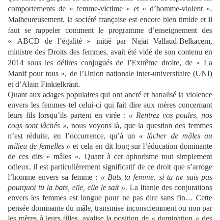
comportements de « femme-victime » et « d’homme-violent ».
Malheureusement, la société française est encore bien timide et il
faut se rappeler comment le programme d’enseignement des
« ABCD de l’égalité » initié par Najat Vallaud-Belkacem,
ministre des Droits des femmes, avait été vidé de son contenu en
2014 sous les délires conjugués de l’Extrême droite, de « La
Manif pour tous », de l’Union nationale inter-universitaire (UNI)
et d’Alain Finkielkraut.
Quant aux adages populaires qui ont ancré et banalisé la violence
envers les femmes tel celui-ci qui fait dire aux mères concernant
leurs fils lorsqu’ils partent en virée :
«
Rentrez vos poules, nos
coqs sont lâchés
»
, nous voyons là, que la question des femmes
n’est réduite, en l’occurrence, qu’à un
«
lâcher de mâles au
milieu de femelles
»
et cela en dit long sur l’éducation dominante
de ces dits « mâles ». Quant à cet aphorisme tout simplement
odieux, il est particulièrement significatif de ce droit que s’arroge
l’homme envers sa femme :
«
Bats ta femme, si tu ne sais pas
pourquoi tu la bats, elle, elle le sait
»
. La litanie des conjurations
envers les femmes est longue pour ne pas dire sans fin… Cette
pensée dominante du mâle, transmise inconsciemment ou non par
les mères à leurs filles, avalise la position de « domination » des