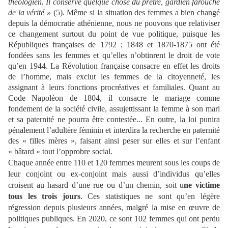
théologien. Il conserve quelque chose du prêtre, gardien farouche
de la vérité
»
(5). Même si la situation des femmes a bien changé
depuis la démocratie athénienne, nous ne pouvons que relativiser
ce changement surtout du point de vue politique, puisque les
Républiques françaises de 1792 ; 1848 et 1870-1875 ont été
fondées sans les femmes et qu’elles n’obtinrent le droit de vote
qu’en 1944. La Révolution française consacre en effet les droits
de l’homme, mais exclut les femmes de la citoyenneté, les
assignant à leurs fonctions procréatives et familiales. Quant au
Code Napoléon de 1804, il consacre le mariage comme
fondement de la société civile, assujettissant la femme à son mari
et sa paternité ne pourra être contestée... En outre, la loi punira
pénalement l’adultère féminin et interdira la recherche en paternité
des « filles mères », faisant ainsi peser sur elles et sur l’enfant
« bâtard » tout l’opprobre social.
Chaque année entre 110 et 120 femmes meurent sous les coups de
leur conjoint ou ex-conjoint mais aussi d’individus qu’elles
croisent au hasard d’une rue ou d’un chemin, soit u
ne victime
tous les trois jours
. Ces statistiques ne sont qu’en légère
régression depuis plusieurs années, malgré la mise en œuvre de
politiques publiques. En 2020, ce sont 102 femmes qui ont perdu