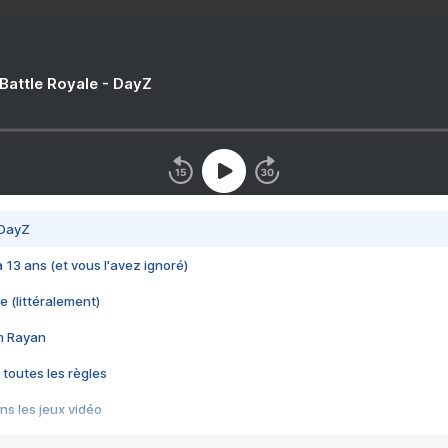
 Battle Royale - DayZ
 DayZ
 a 13 ans (et vous l'avez ignoré)
e (littéralement)
im Rayan
 toutes les règles
s les jeux vidéo
us choquant de Rockstar ? - Le scandale BULLY