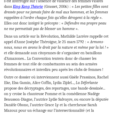
s’est interrogée sur l’absence de violence des femmes violées
dans
King Kong Théorie
(Grasset, 2006) : «
Les petites filles sont
dressés pour ne jamais faire de mal aux hommes, et les femmes
rappelées à l’ordre chaque fois qu’elles dérogent à la règle
».
Elles ont donc intégré le précepte : «
Défendre ma propre peau
ne me permettait pas de blesser un homme
».
Dans un article sur la Révolution, Mathilde Larrère rappelle cet
appel d’Anne Josèphe Théroigne, le 25 mars 1792 : «
Armons-
nous, nous en avons le droit par la nature et même par la loi !
»
et elle demande aux citoyennes de s’organiser en bataillons
d’Amazones... La Convention tentera donc de chasser les
femmes de tout rôle de combattantes au sein des armées
révolutionnaires et interdira peu après les clubs de femmes !
Outre ce dossier où interviennent aussi Gisèle Prassinos, Rachel
Eke, Elsa Gamin, Alice Coffin, Lydia Zijdel...,
La Déferlante
propose des décryptages, des reportages, une bande-dessinée...
on y croise la chanteuse Pomme et la comédienne Nadège
Beausson-Diagne, l’autrice Lydie Salvayre, ou encore
la députée
Danièle Obono, l’autrice Grace Ly et la chercheuse Sarah
Mazouz pour un échange sur l’intersectionnalité (et la