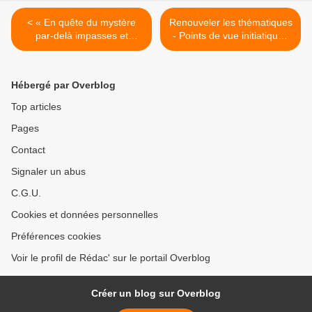
< « En quête du mystère
Renouveler les thématiques
par-delà impasses et
- Points de vue initiatiques
fantasmes » - Les cahiers
(n°201 et 202) >
de l’Alliance n° 10
Hébergé par Overblog
Top articles
Pages
Contact
Signaler un abus
C.G.U.
Cookies et données personnelles
Préférences cookies
Voir le profil de Rédac' sur le portail Overblog
Créer un blog sur Overblog