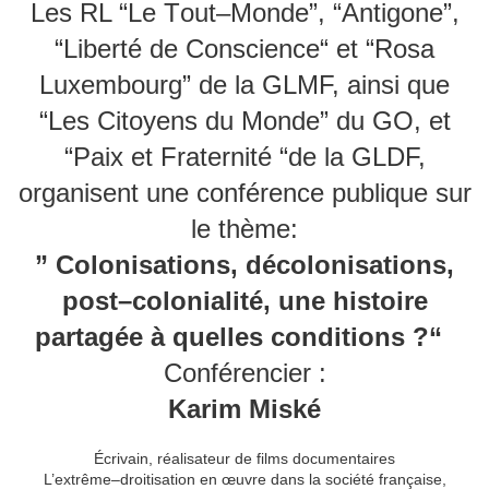
Les RL “Le
T
out
–
Monde”
,
“
Antigone”,
“
Liberté de Conscience
“
et
“
Ro
sa
Luxemb
o
urg” de la GLMF, ainsi que
“Les Citoyens du Monde” du GO, et
“Paix et Fraternité “de la GLDF,
organisent une conférence publique sur
le thème:
”
Colonisations,
décolonisations,
post
–
colonialité, u
ne histoire
partagée à quelles conditions
?
“
Conférencier :
Karim Miské
Écrivain
,
réalisateur
de
films
documentaires
L’extrême
–
droitisation en œuvre dans la société française,