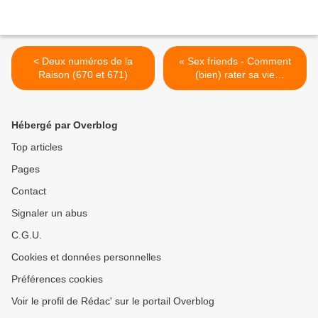
< Deux numéros de la
« Sex friends - Comment
Raison (670 et 671)
(bien) rater sa vie
amoureuse à l’ère
numérique », de Richard
Mèmeteau >
Hébergé par Overblog
Top articles
Pages
Contact
Signaler un abus
C.G.U.
Cookies et données personnelles
Préférences cookies
Voir le profil de Rédac' sur le portail Overblog