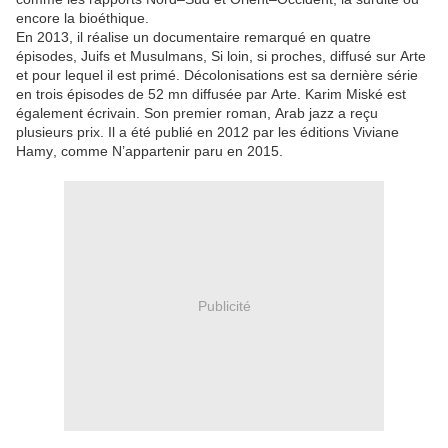
encore
la
bioéthique.
En
2013,
il
réalise
un
documentaire
remarqué
en
quatre
épisodes,
Juifs et
Musulmans,
Si loin, si
proches,
diffusé
sur
Arte
et
pour
lequel
il
est
primé.
Décolonisations
est sa dernière série
en trois épisodes
de
52 mn
diffus
ée
par
Arte.
Karim
Miské est
également écrivain.
Son
premier roman,
Arab
jazz
a
reçu
plusieurs
prix. Il a été
publié en
2012
par les éditions Viviane
Hamy
,
comme
N’appartenir
paru
en
2
015.
Publicité