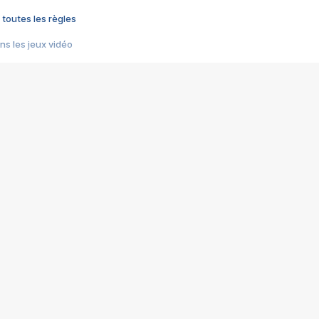
 toutes les règles
s les jeux vidéo
us choquant de Rockstar ? - Le scandale BULLY
e plus moche de Steam
du RÊVE tourne au CAUCHEMAR
pendant 8 heures
it… à tort
umiliés par un jeu vidéo
ire - Final Fantasy 8
ti un empire - Age of Empires
story DOFUS
tard, il crée l'un des pires jeux de tous les temps, MindsEye.