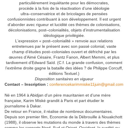
particulièrement inquiétante pour les
démocrates
,
procède
à
la
fois
de
la
réactivation
d’une
idéologie
ultra
–
conservatrice
et
de
bricolages
de
pensées
confusionnistes
contribuant à son développement.
Il est urgent
d’aborder
avec
rigueur
et
lucidité
ces
thèmes de
colonisations,
décolonisations,
post
–
colonialités,
objets
d’instrumentalisation
idéologique
privilégiée.
L
’expression
«
post
–
colonialité
»
renvoie
aux
relations
entretenues par
le
présent
avec
son
passé
colonial,
vaste
champ d’études
post
–
coloniales
ouvert et défriché
par
les
œuvres d’Aimé Césaire,
Frantz Fanon, Albert Memmi, et
plus
tardivement d’Edward Saïd. (C.f.
La grande confusion, comment
l’extrême droite gagne la bataille des idées ?
de
Philippe Corcuff,
éditions Textuel.)
Disposition sanitaires en vigueur
Contact – Inscription :
conferencekarimmiske11juin@gmail.com
Né
en
1964
à Abidjan
d’un
père
mauritanien
et
d’une
mère
française
,
Karim Miské grandit à Paris et part étudier le
journalisme
à
Dakar.
De
retour
en
France,
il
réalise
de
nombreux
documentaires.
Depuis
son premier film,
Economie de la Débrouille à Nouakchott
(1988),
il observe les mutations du
monde
à
travers
des
thèmes
comme
les
rapports Nord
–
Sud
et
Orient
–
Occident,
la
surdité
ou