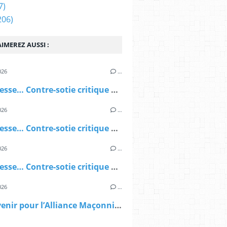
7)
206)
IMEREZ AUSSI :
026
…
Une finesse… Contre-sotie critique et diabolique, forcément diabolique (3ème partie)
026
…
Une finesse… Contre-sotie critique et diabolique, forcément diabolique (2ème partie)
026
…
Une finesse… Contre-sotie critique et diabolique, forcément diabolique (1ère partie)
026
…
Quel avenir pour l’Alliance Maçonnique Européenne ?