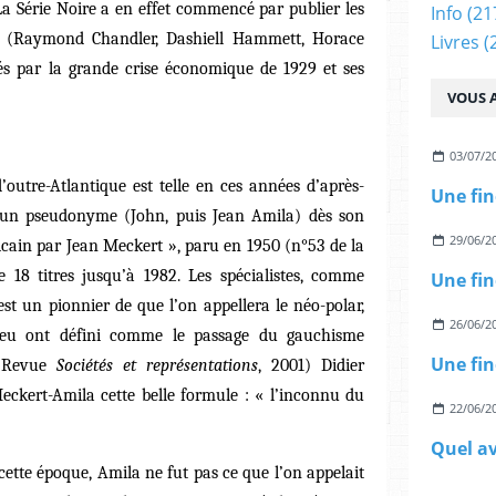
La Série Noire a en effet commencé par publier les
Info
(21
 (Raymond Chandler, Dashiell Hammett, Horace
Livres
(
és par la grande crise économique de 1929 et ses
VOUS A
03/07/2
’outre-Atlantique est telle en ces années d’après-
 un pseudonyme (John, puis Jean Amila) dès son
29/06/2
icain par Jean Meckert », paru en 1950 (n°53 de la
 18 titres jusqu’à 1982. Les spécialistes, comme
est un pionnier de que l’on appellera le néo-polar,
26/06/2
veu ont défini comme le passage du gauchisme
 (Revue
Sociétés et représentations
, 2001) Didier
ckert-Amila cette belle formule : « l’inconnu du
22/06/2
ette époque, Amila ne fut pas ce que l’on appelait