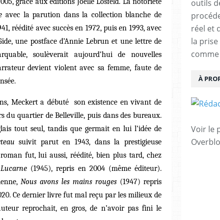
005, grâce aux éditions Joëlle Losfeld. La notoriété
outils 
e
avec la parution dans la collection blanche de
procéde
réel et
941, réédité avec succès en 1972, puis en 1993, avec
la pris
ide, une postface d’Annie Lebrun et une lettre de
comme u
arquable, soulèverait aujourd’hui de nouvelles
arrateur devient violent avec sa femme, faute de
À PRO
nsée.
ns, Meckert a débuté son existence en vivant de
ers du quartier de Belleville, puis dans des bureaux.
Voir le 
glais tout seul, tandis que germait en lui l’idée de
Overbl
teau
suivit parut en 1943, dans la prestigieuse
roman fut, lui aussi, réédité, bien plus tard, chez
 Lucarne
(1945), repris en 2004 (même éditeur).
rienne,
Nous avons les mains rouges
(1947) repris
20. Ce dernier livre fut mal reçu par les milieux de
teur reprochait, en gros, de n’avoir pas fini le