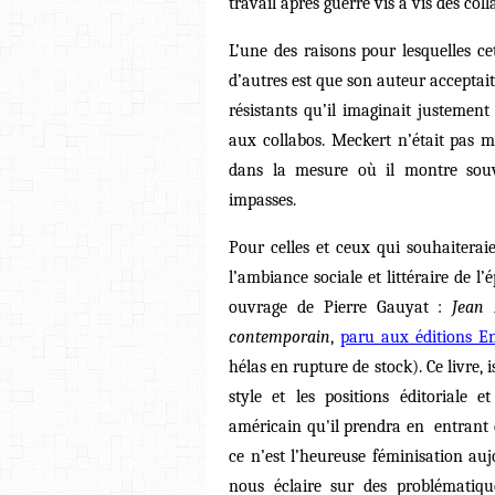
travail après guerre vis à vis des col
L’une des raisons pour lesquelles ce
d’autres est que son auteur acceptait
résistants qu’il imaginait justemen
aux collabos. Meckert n’était pas m
dans la mesure où il montre souv
impasses.
Pour celles et ceux qui souhaitera
l’ambiance sociale et littéraire de l
ouvrage de Pierre Gauyat :
Jean 
contemporain
,
paru aux éditions E
hélas en rupture de stock). Ce livre, i
style et les positions éditoriale
américain qu'il prendra en entrant 
ce n’est l’heureuse féminisation au
nous éclaire sur des problématiq