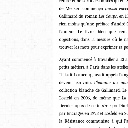
refusé et ne sortit des limbes qu’en 2
de Meckert commença
mezzo vocc
Gallimard du roman
Les Coups
, en 1
rien moins qu’une préface d’André G
l’auteur. Le livre, bien que rem
objections, dans la mesure où le n
trouver les mots pour exprimer sa pe
Ayant commencé à travailler à 13 a
petits métiers, à Paris dans les ateli
Il lisait beaucoup, avait appris l’an
devenir écrivain.
L’homme au mar
collection blanche de Gallimard. Le 
Losfeld en 2006, de même que
La
Dernier opus de cette série proléta
par Encrages en 1993 et Losfeld en 20
la Résistance communiste à qui l’au