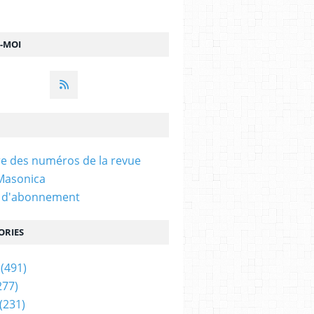
Z-MOI
e des numéros de la revue
 Masonica
n d'abonnement
ORIES
(491)
277)
(231)