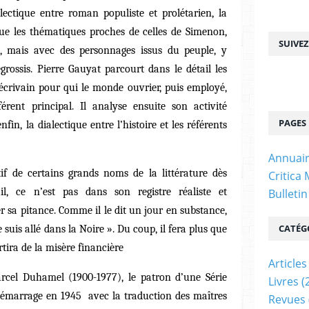
alectique entre roman populiste et prolétarien, la
e les thématiques proches de celles de Simenon,
SUIVE
, mais avec des personnages issus du peuple, y
rossis. Pierre Gauyat parcourt dans le détail les
 écrivain pour qui le monde ouvrier, puis employé,
rent principal. Il analyse ensuite son activité
PAGES
fin, la dialectique entre l’histoire et les référents
Annuair
itif de certains grands noms de la littérature dès
Critica
il, ce n’est pas dans son registre réaliste et
Bulleti
r sa pitance. Comme il le dit un jour en substance,
CATÉG
 suis allé dans la Noire ». Du coup, il fera plus que
ortira de la misère financière
Articles
arcel Duhamel (1900-1977), le patron d’une Série
Livres
(
démarrage en 1945 avec la traduction des maîtres
Revues