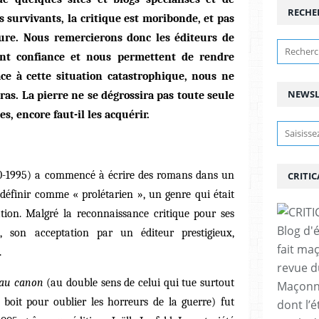
RECHE
 survivants, la critique est moribonde, et pas
ure. Nous remercierons donc les éditeurs de
ont confiance et nous permettent de rendre
ce à cette situation catastrophique, nous ne
NEWSL
ras. La pierre ne se dégrossira pas toute seule
, encore faut-il les acquérir.
10-1995) a commencé à écrire des romans dans un
CRITIC
définir comme « prolétarien », un genre qui était
tion. Malgré la reconnaissance critique pour ses
Blog d'
nt, son acceptation par un éditeur prestigieux,
fait ma
.
revue d
au canon
(au double sens de celui qui tue surtout
Maçonne
 boit pour oublier les horreurs de la guerre) fut
dont l’