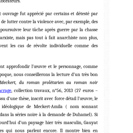
laborateurs.
t ouvrage fut apprécié par certains et détesté par
 de lutter contre la violence avec, par exemple, des
t poursuivre leur tâche après guerre par la chasse
arxiste, mais pas tout à fait anarchiste non plus,
ent les cas de révolte individuelle comme des
ient approfondir l’œuvre et le personnage, comme
’époque, nous conseillerons la lecture d’un très bon
Meckert, du roman prolétarien au roman noir
ncrage
, collection travaux, n°56, 2013 (27 euros –
ssu d’une thèse, inscrit avec force détail l’œuvre, le
 et idéologique de Meckert-Amila ( nom sonnant
dans la séries noire à la demande de Duhamel). Si
jourd’hui d’un paysage hier très masculin, Gauyat
ues qui nous parlent encore. Il montre bien en