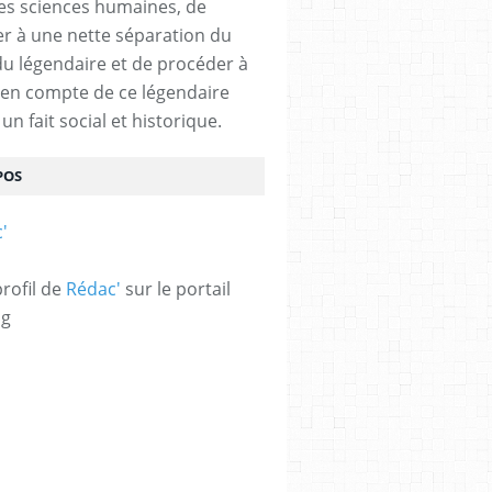
des sciences humaines, de
r à une nette séparation du
 du légendaire et de procéder à
e en compte de ce légendaire
n fait social et historique.
POS
profil de
Rédac'
sur le portail
og