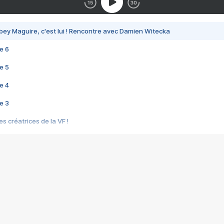
bey Maguire, c'est lui ! Rencontre avec Damien Witecka
e 6
e 5
e 4
e 3
s créatrices de la VF !
e 2
e 1
e Mektoub My Love arrive enfin ! Rencontre avec Shaïn Boumedine et Sal
i : après Toni en famille
elle réalise le bouleversant Dites lui que je l'aime