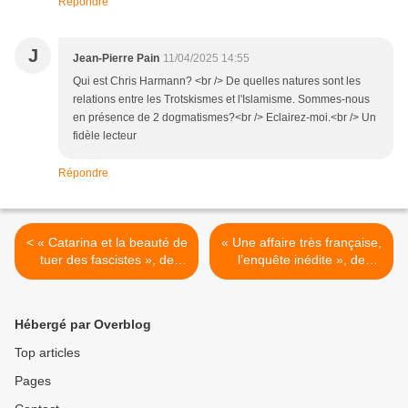
Répondre
J
Jean-Pierre Pain
11/04/2025 14:55
Qui est Chris Harmann? <br /> De quelles natures sont les
relations entre les Trotskismes et l'Islamisme. Sommes-nous
en présence de 2 dogmatismes?<br /> Eclairez-moi.<br /> Un
fidèle lecteur
Répondre
< « Catarina et la beauté de
« Une affaire très française,
tuer des fascistes », de
l’enquête inédite », de
Tiago Rodrigues - Le
Raphaëlle Bacqué et
théâtre pour éviter le pire
Samuel Blumenfeld >
Hébergé par Overblog
Top articles
Pages