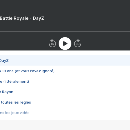
 Battle Royale - DayZ
 DayZ
 a 13 ans (et vous l'avez ignoré)
e (littéralement)
im Rayan
 toutes les règles
s les jeux vidéo
us choquant de Rockstar ? - Le scandale BULLY