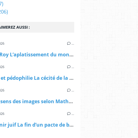
7)
206)
IMEREZ AUSSI :
026
…
Olivier Roy L’aplatissement du monde La crise de la culture et l’empire des normes
026
…
Inceste et pédophilie La cécité de la justice ne date pas d’hier Qui a tué Virginie ? de Julien Mucchielli
026
…
L’autre sens des images selon Mathilde Lemonnier
026
…
Redevenir juif La fin d’un pacte de blanchiment réciproque - Michel Feher