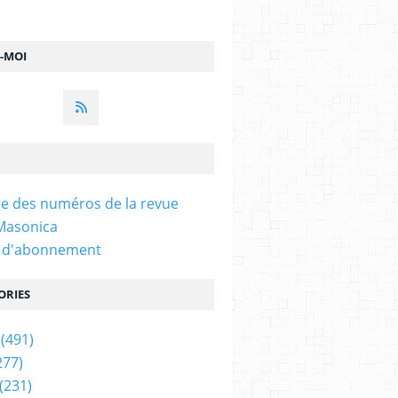
Z-MOI
e des numéros de la revue
 Masonica
n d'abonnement
ORIES
(491)
277)
(231)