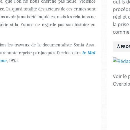
e, que l'on ne nous cherche pas noise. Violence
outils 
procéde
ice. La quasi totalité des acteurs de ces crimes sont
réel et
ns avoir jamais été inquiétés, mais les relations ne
la pris
gérie si la France ne regarde pas son histoire en
comme u
on les travaux de la documentaliste Sonia Assa.
À PRO
e l’archonte reprise par Jacques Derrida dans
le Mal
enne
,
1995.
Voir le 
Overbl