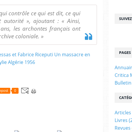
qui contrôle ce qui est dit, ce qui
SUIVE
t autorité », ajoutant : « Ainsi,
ans, les archontes français ont
chive coloniale. »
PAGES
Annuair
Critica
Bulleti
epost
0
CATÉG
Articles
Livres
(
Revues