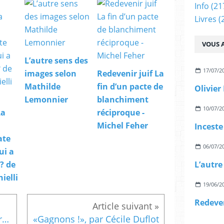
Info
(21
Livres
(
VOUS A
L’autre sens des
17/07/2
images selon
Redevenir juif La
Mathilde
fin d’un pacte de
Lemonnier
blanchiment
10/07/2
La
réciproque -
Michel Feher
ate
06/07/2
ui a
 ? de
ielli
19/06/2
Denis Leroux Une armée « révolutionnaire » Contre-insurrection et subversion militaire pendant la guerre d’Algérie
«Gagnons !», par Cécile Duflot