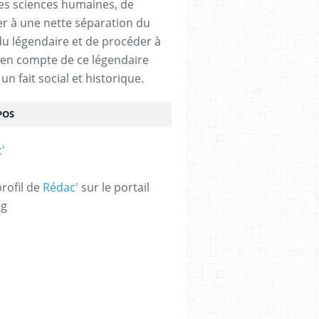
des sciences humaines, de
r à une nette séparation du
 du légendaire et de procéder à
e en compte de ce légendaire
n fait social et historique.
POS
profil de
Rédac'
sur le portail
og