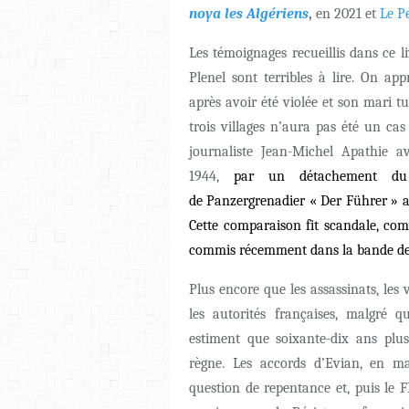
noya les Algériens
,
en 2021 et
Le Pe
Les témoignages recueillis dans ce 
Plenel sont terribles à lire. On a
après avoir été violée et son mari t
trois villages n’aura pas été un ca
journaliste Jean-Michel Apathie a
1944,
par un détachement 
de
Panzergrenadier
« Der Führer » 
Cette comparaison fit scandale, comm
commis récemment dans la bande de
Plus encore que les assassinats, les
les autorités françaises, malgré q
estiment que soixante-dix ans plus
règne. Les accords d’Evian, en m
question de repentance et, puis le 