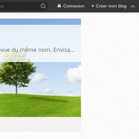
Connexion
+
Créer mon blog
Blog d'étude critique et académique du fait maçonnique, complémentaire de la revue du même nom. Envisage la Franc-Maçonnerie comme un univers culturel dont l’étude nécessite d’employer les outils des sciences humaines, de procéder à une nette séparation du réel et du légendaire et de procéder à la prise en compte de ce légendaire comme un fait social et historique.