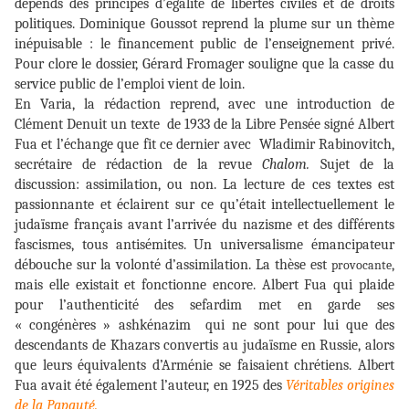
dépends des principes d’égalité de libertés civiles et de droits
politiques. Dominique Goussot reprend la plume sur un thème
inépuisable : le financement public de l’enseignement privé.
Pour clore le dossier, Gérard Fromager souligne que la casse du
service public de l’emploi vient de loin.
En Varia, la rédaction reprend, avec une introduction de
Clément Denuit un texte de 1933 de la Libre Pensée signé Albert
Fua et l’échange que fit ce dernier avec Wladimir Rabinovitch,
secrétaire de rédaction de la revue
Chalom.
Sujet de la
discussion: assimilation, ou non. La lecture de ces textes est
passionnante et éclairent sur ce qu’était intellectuellement le
judaïsme français avant l’arrivée du nazisme et des différents
fascismes, tous antisémites. Un universalisme émancipateur
débouche sur la volonté d’assimilation. La thèse est
,
provocante
mais elle existait et fonctionne encore. Albert Fua qui plaide
pour l’authenticité des sefardim met en garde ses
« congénères » ashkénazim qui ne sont pour lui que des
descendants de Khazars convertis au judaïsme en Russie, alors
que leurs équivalents d’Arménie se faisaient chrétiens. Albert
Fua avait été également l’auteur, en 1925 des
Véritables origines
de la Papauté.