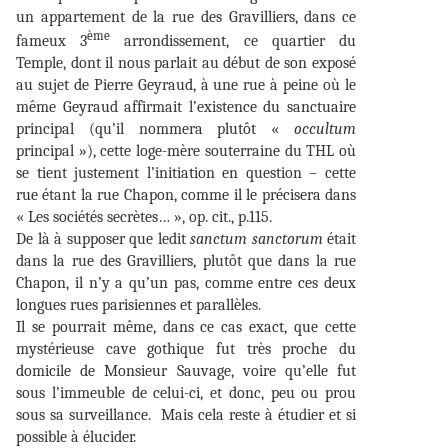
un appartement de la rue des Gravilliers, dans ce
ème
fameux 3
arrondissement, ce quartier du
Temple, dont il nous parlait au début de son exposé
au sujet de Pierre Geyraud, à une rue à peine où le
même Geyraud affirmait l’existence du sanctuaire
principal (qu’il nommera plutôt «
occultum
principal »), cette loge-mère souterraine du THL où
se tient justement l’initiation en question – cette
rue étant la rue Chapon, comme il le précisera dans
« Les sociétés secrètes… », op. cit., p.115.
De là à supposer que ledit
sanctum sanctorum
était
dans la rue des Gravilliers, plutôt que dans la rue
Chapon, il n’y a qu’un pas, comme entre ces deux
longues rues parisiennes et parallèles.
Il se pourrait même, dans ce cas exact, que cette
mystérieuse cave gothique fut très proche du
domicile de Monsieur Sauvage, voire qu’elle fut
sous l’immeuble de celui-ci, et donc, peu ou prou
sous sa surveillance. Mais cela reste à étudier et si
possible à élucider.