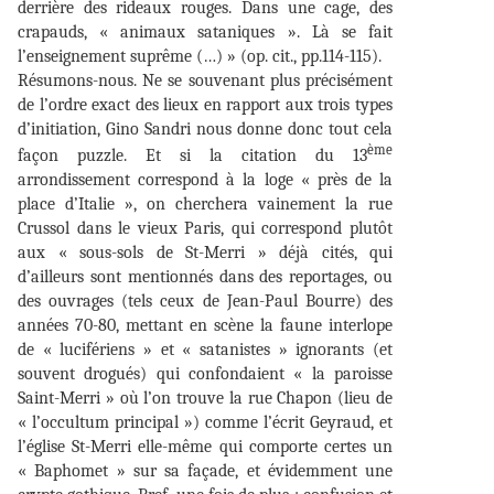
derrière des rideaux rouges. Dans une cage, des
crapauds, « animaux sataniques ». Là se fait
l’enseignement suprême (…) » (op. cit., pp.114-115).
Résumons-nous. Ne se souvenant plus précisément
de l’ordre exact des lieux en rapport aux trois types
d’initiation, Gino Sandri nous donne donc tout cela
ème
façon puzzle. Et si la citation du 13
arrondissement correspond à la loge « près de la
place d’Italie », on cherchera vainement la rue
Crussol dans le vieux Paris, qui correspond plutôt
aux « sous-sols de St-Merri » déjà cités, qui
d’ailleurs sont mentionnés dans des reportages, ou
des ouvrages (tels ceux de Jean-Paul Bourre) des
années 70-80, mettant en scène la faune interlope
de « lucifériens » et « satanistes » ignorants (et
souvent drogués) qui confondaient « la paroisse
Saint-Merri » où l’on trouve la rue Chapon (lieu de
« l’occultum principal ») comme l’écrit Geyraud, et
l’église St-Merri elle-même qui comporte certes un
« Baphomet » sur sa façade, et évidemment une