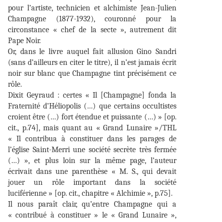
pour l’artiste, technicien et alchimiste Jean-Julien
Champagne (1877-1932), couronné pour la
circonstance « chef de la secte », autrement dit
Pape Noir.
Or, dans le livre auquel fait allusion Gino Sandri
(sans d’ailleurs en citer le titre), il n’est jamais écrit
noir sur blanc que Champagne tint précisément ce
rôle.
Dixit Geyraud : certes « Il [Champagne] fonda la
Fraternité d’Héliopolis (…) que certains occultistes
croient être (…) fort étendue et puissante (…) » [op.
cit., p.74], mais quant au « Grand Lunaire »/THL
« Il contribua à constituer dans les parages de
l’église Saint-Merri une société secrète très fermée
(…) », et plus loin sur la même page, l’auteur
écrivait dans une parenthèse « M. S., qui devait
jouer un rôle important dans la société
luciférienne » [op. cit., chapitre « Alchimie », p.75].
Il nous paraît clair, qu’entre Champagne qui a
« contribué à constituer » le « Grand Lunaire »,