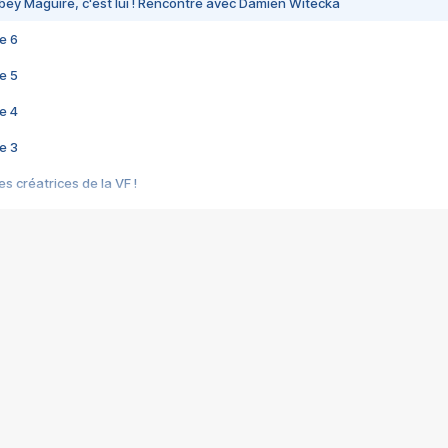
bey Maguire, c'est lui ! Rencontre avec Damien Witecka
e 6
e 5
e 4
e 3
s créatrices de la VF !
e 2
e 1
e Mektoub My Love arrive enfin ! Rencontre avec Shaïn Boumedine et Sal
i : après Toni en famille
elle réalise le bouleversant Dites lui que je l'aime
ais ! Rencontre autour de Vie privée de Rebecca Zlotowski
 de Marguerite, Grave... Rencontre avec Ella Rumpf