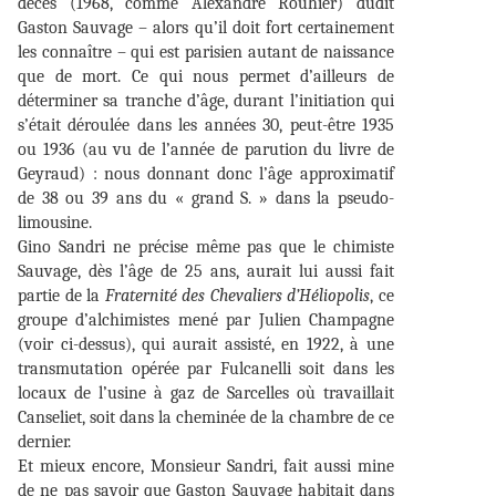
décès (1968, comme Alexandre Rouhier) dudit
Gaston Sauvage – alors qu’il doit fort certainement
les connaître – qui est parisien autant de naissance
que de mort. Ce qui nous permet d’ailleurs de
déterminer sa tranche d’âge, durant l’initiation qui
s’était déroulée dans les années 30, peut-être 1935
ou 1936 (au vu de l’année de parution du livre de
Geyraud) : nous donnant donc l’âge approximatif
de 38 ou 39 ans du « grand S. » dans la pseudo-
limousine.
Gino Sandri ne précise même pas que le chimiste
Sauvage, dès l’âge de 25 ans, aurait lui aussi fait
partie de la
Fraternité des Chevaliers d’Héliopolis
, ce
groupe d’alchimistes mené par Julien Champagne
(voir ci-dessus), qui aurait assisté, en 1922, à une
transmutation opérée par Fulcanelli soit dans les
locaux de l’usine à gaz de Sarcelles où travaillait
Canseliet, soit dans la cheminée de la chambre de ce
dernier.
Et mieux encore, Monsieur Sandri, fait aussi mine
de ne pas savoir que Gaston Sauvage habitait dans