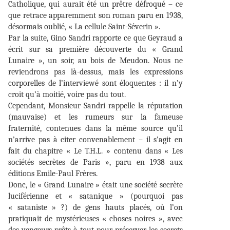
Catholique, qui aurait été un prêtre défroqué – ce
que retrace apparemment son roman paru en 1938,
désormais oublié, « La cellule Saint-Séverin ».
Par la suite, Gino Sandri rapporte ce que Geyraud a
écrit sur sa première découverte du « Grand
Lunaire », un soir, au bois de Meudon. Nous ne
reviendrons pas là-dessus, mais les expressions
corporelles de l’interviewé sont éloquentes : il n’y
croit qu’à moitié, voire pas du tout.
Cependant, Monsieur Sandri rappelle la réputation
(mauvaise) et les rumeurs sur la fameuse
fraternité, contenues dans la même source qu’il
n’arrive pas à citer convenablement – il s’agit en
fait du chapitre « Le T.H.L. » contenu dans « Les
sociétés secrètes de Paris », paru en 1938 aux
éditions Emile-Paul Frères.
Donc, le « Grand Lunaire » était une société secrète
luciférienne et « satanique » (pourquoi pas
« sataniste » ?) de gens hauts placés, où l’on
pratiquait de mystérieuses « choses noires », avec
des vengeurs prêts à tout pour préserver les secrets