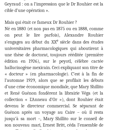
Geyraud : on a l’impression que le Dr Rouhier est la
cible d’une opération ».
Mais qui était ce fameux Dr Rouhier ?
Né en 1880 (et non pas en 1875 ou en 1888, comme
on peut le lire parfois), Alexandre Rouhier
e
s’engagea au début du XX
siècle dans des études
universitaires pharmacologiques qui aboutirent à
une thèse de doctorat, toujours rééditée (première
édition en 1926), sur le peyotl, célèbre cactée
hallucinogène mexicain. Ceci expliquant son titre de
« docteur » (en pharmacologie). C’est à la fin de
l’automne 1929, alors que se profilait les débuts
d’une crise économique mondiale, que Mary Shillito
et René Guénon fondèrent la librairie Véga (et la
collection « L’Anneau d’Or »), dont Rouhier était
devenu le directeur commercial. Se séparant de
Guénon après un voyage au Caire – où il resta
jusqu’à sa mort –, Mary Shillito sur le conseil de
son nouveau mari, Ernest Britt, céda l’ensemble de