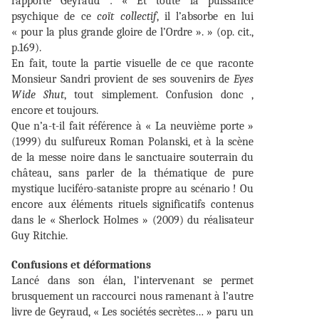
rapporte Geyraud : « Et toute la puissance
psychique de ce
coït collectif
, il l’absorbe en lui
« pour la plus grande gloire de l’Ordre ». » (op. cit.,
p.169).
En fait, toute la partie visuelle de ce que raconte
Monsieur Sandri provient de ses souvenirs de
Eyes
Wide Shut
, tout simplement. Confusion donc ,
encore et toujours.
Que n’a-t-il fait référence à « La neuvième porte »
(1999) du sulfureux Roman Polanski, et à la scène
de la messe noire dans le sanctuaire souterrain du
château, sans parler de la thématique de pure
mystique luciféro-sataniste propre au scénario ! Ou
encore aux éléments rituels significatifs contenus
dans le « Sherlock Holmes » (2009) du réalisateur
Guy Ritchie.
Confusions et déformations
Lancé dans son élan, l’intervenant se permet
brusquement un raccourci nous ramenant à l’autre
livre de Geyraud, « Les sociétés secrètes… » paru un