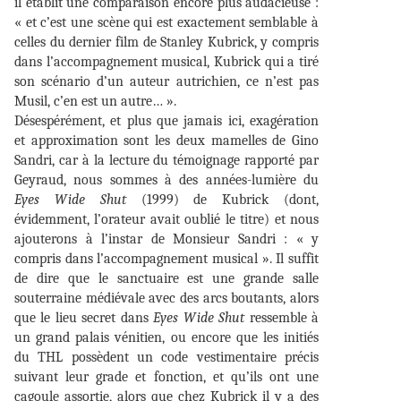
il établit une comparaison encore plus audacieuse :
« et c’est une scène qui est exactement semblable à
celles du dernier film de Stanley Kubrick, y compris
dans l’accompagnement musical, Kubrick qui a tiré
son scénario d’un auteur autrichien, ce n’est pas
Musil, c’en est un autre… ».
Désespérément, et plus que jamais ici, exagération
et approximation sont les deux mamelles de Gino
Sandri, car à la lecture du témoignage rapporté par
Geyraud, nous sommes à des années-lumière du
Eyes Wide Shut
(1999) de Kubrick (dont,
évidemment, l’orateur avait oublié le titre) et nous
ajouterons à l’instar de Monsieur Sandri : « y
compris dans l’accompagnement musical ». Il suffit
de dire que le sanctuaire est une grande salle
souterraine médiévale avec des arcs boutants, alors
que le lieu secret dans
Eyes Wide Shut
ressemble à
un grand palais vénitien, ou encore que les initiés
du THL possèdent un code vestimentaire précis
suivant leur grade et fonction, et qu’ils ont une
cagoule assortie, alors que chez Kubrick il y a des