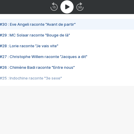
#30 : Eve Angeli raconte "Avant de partir"
#29 : MC Solaar raconte "Bouge de là"
28 : Lorie raconte "Je vais vite"
#27 : Christophe Willem raconte "Jacques a dit"
#26 : Chimène Badi raconte "Entre nous"
#25 : Indochine raconte "3e sexe"
#24 : Zaho raconte "C'est chelou"
#23 : Patrick Bruel raconte "Au café des délices"
#22 : Kyo raconte "Le chemin"
#21 : Nolwenn Leroy raconte "Cassé"
#20 : Patrick Hernandez raconte "Born to be alive"