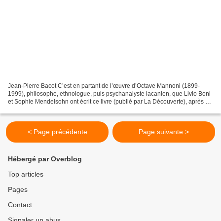
Jean-Pierre Bacot C’est en partant de l’œuvre d’Octave Mannoni (1899-
1999), philosophe, ethnologue, puis psychanalyste lacanien, que Livio Boni
et Sophie Mendelsohn ont écrit ce livre (publié par La Découverte), après un
long travail effectué au sein...
< Page précédente
Page suivante >
Hébergé par Overblog
Top articles
Pages
Contact
Signaler un abus