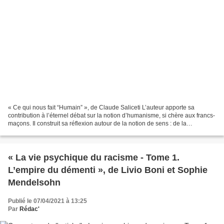
« Ce qui nous fait “Humain” », de Claude Saliceti L’auteur apporte sa
contribution à l’éternel débat sur la notion d’humanisme, si chère aux francs-
maçons. Il construit sa réflexion autour de la notion de sens : de la
conscience à la quête du sens ; les...
« La vie psychique du racisme - Tome 1.
L’empire du démenti », de Livio Boni et Sophie
Mendelsohn
Publié le 07/04/2021 à 13:25
Par
Rédac'