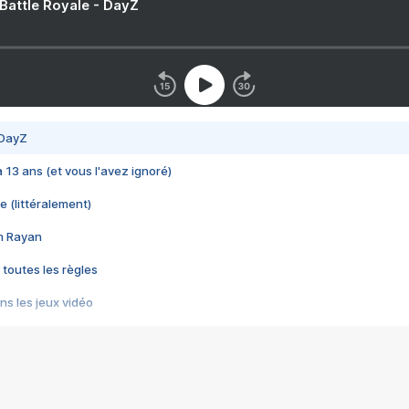
 Battle Royale - DayZ
 DayZ
 a 13 ans (et vous l'avez ignoré)
e (littéralement)
im Rayan
 toutes les règles
s les jeux vidéo
us choquant de Rockstar ? - Le scandale BULLY
e plus moche de Steam
du RÊVE tourne au CAUCHEMAR