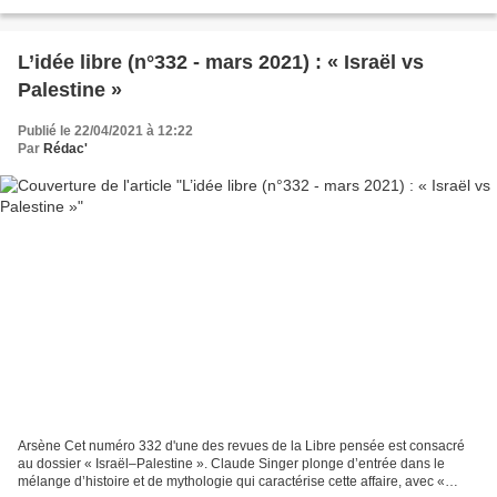
spécial de la revue à cette question....
L’idée libre (n°332 - mars 2021) : « Israël vs
Palestine »
Publié le 22/04/2021 à 12:22
Par
Rédac'
Arsène Cet numéro 332 d'une des revues de la Libre pensée est consacré
au dossier « Israël–Palestine ». Claude Singer plonge d’entrée dans le
mélange d’histoire et de mythologie qui caractérise cette affaire, avec «